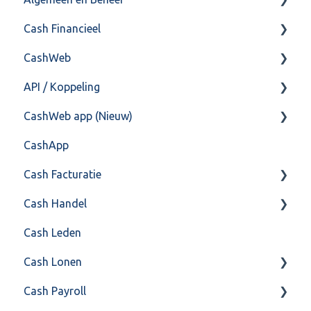
Cash Financieel
Bank(koppeling)
CashWeb
Import/Export
Boekhoud
API / Koppeling
Postbus
Fiscaal
CashHero Layout
CashWeb app (Nieuw)
Training & Consultancy
Overig
Mailen vanuit CASHWeb
Algemeen
CashApp
Overig
Algemeen gebruik
Api 3.0 (SOAP API)
Veel gestelde vragen
Cash Facturatie
API 4.0 (REST API)
Cash Handel
Factureren
Cash Leden
Instellingen
Inkoop
Cash Lonen
Algemeen
Verkoop
Cash Payroll
Formulierlayout
Voorraad
Algemeen