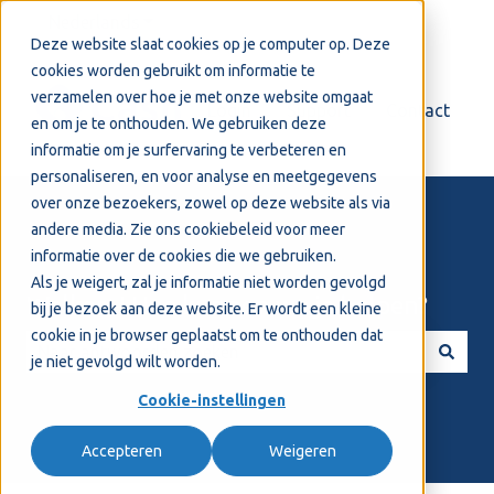
Nederlands
Submenu tonen voor vertalingen
Deze website slaat cookies op je computer op. Deze
cookies worden gebruikt om informatie te
verzamelen over hoe je met onze website omgaat
Login
Support
Contact
en om je te onthouden. We gebruiken deze
informatie om je surfervaring te verbeteren en
personaliseren, en voor analyse en meetgegevens
over onze bezoekers, zowel op deze website als via
andere media. Zie ons
cookiebeleid
voor meer
informatie over de cookies die we gebruiken.
Als je weigert, zal je informatie niet worden gevolgd
Welkom! Hoe kunnen we je helpen?
bij je bezoek aan deze website. Er wordt een kleine
cookie in je browser geplaatst om te onthouden dat
je niet gevolgd wilt worden.
Er zijn geen suggesties want het zoekveld is leeg.
Cookie-instellingen
Accepteren
Weigeren