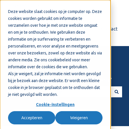
Nederlands
Submenu tonen voor vertalingen
Deze website slaat cookies op je computer op. Deze
cookies worden gebruikt om informatie te
verzamelen over hoe je met onze website omgaat
Login
Support
Contact
en om je te onthouden. We gebruiken deze
informatie om je surfervaring te verbeteren en
personaliseren, en voor analyse en meetgegevens
over onze bezoekers, zowel op deze website als via
andere media. Zie ons
cookiebeleid
voor meer
informatie over de cookies die we gebruiken.
Als je weigert, zal je informatie niet worden gevolgd
Welkom! Hoe kunnen we je helpen?
bij je bezoek aan deze website. Er wordt een kleine
cookie in je browser geplaatst om te onthouden dat
je niet gevolgd wilt worden.
Er zijn geen suggesties want het zoekveld is leeg.
Cookie-instellingen
Accepteren
Weigeren