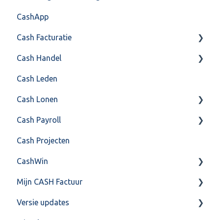
CashApp
API 4.0 (REST API)
Cash Facturatie
Cash Handel
Factureren
Cash Leden
Instellingen
Inkoop
Cash Lonen
Algemeen
Verkoop
Cash Payroll
Formulierlayout
Voorraad
Algemeen
Cash Projecten
Overig
Inrichting
Aangifte
CashWin
VoorraadService & Onderhoud
Jaarafsluiting
Algemeen
Mijn CASH Factuur
Salarisberekening
Basis Training
Overig
Versie updates
Overig
Berekening
Facturatie Loonportal( CASH Lonen)