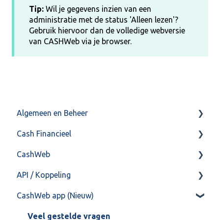
Tip:
Wil je gegevens inzien van een
administratie met de status 'Alleen lezen'?
Gebruik hiervoor dan de volledige webversie
van CASHWeb via je browser.
Algemeen en Beheer
Cash Financieel
Bank(koppeling)
CashWeb
Import/Export
Boekhoud
API / Koppeling
Postbus
Fiscaal
CashHero Layout
CashWeb app (Nieuw)
Training & Consultancy
Overig
Mailen vanuit CASHWeb
Algemeen
Overig
Algemeen gebruik
Api 3.0 (SOAP API)
Veel gestelde vragen