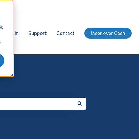
es
Login
Support
Contact
Meer over Cash
e