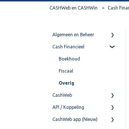
CASHWeb en CASHWin
Cash Fina
Algemeen en Beheer
Cash Financieel
Bank(koppeling)
Import/Export
Boekhoud
Postbus
Fiscaal
Training & Consultancy
Overig
CashWeb
Overig
API / Koppeling
CashHero Layout
CashWeb app (Nieuw)
Mailen vanuit CASHWeb
Algemeen