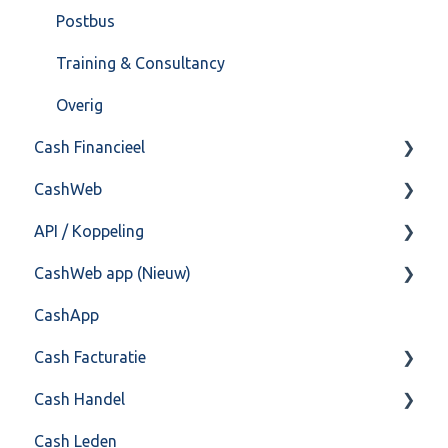
Postbus
Training & Consultancy
Overig
Cash Financieel
CashWeb
Boekhoud
API / Koppeling
Fiscaal
CashHero Layout
CashWeb app (Nieuw)
Overig
Mailen vanuit CASHWeb
Algemeen
CashApp
Algemeen gebruik
Api 3.0 (SOAP API)
Veel gestelde vragen
Cash Facturatie
API 4.0 (REST API)
Cash Handel
Factureren
Cash Leden
Instellingen
Inkoop