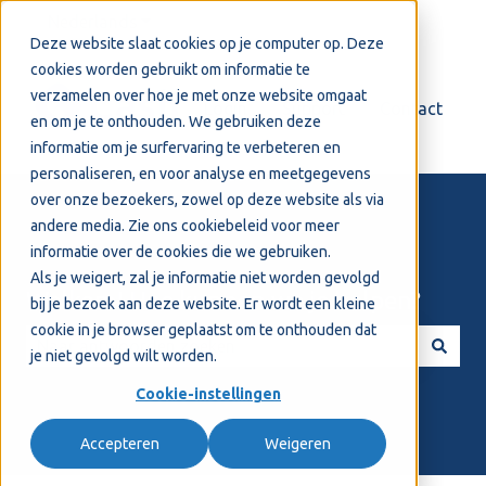
Nederlands
Submenu tonen voor vertalingen
Deze website slaat cookies op je computer op. Deze
cookies worden gebruikt om informatie te
verzamelen over hoe je met onze website omgaat
Login
Support
Contact
en om je te onthouden. We gebruiken deze
informatie om je surfervaring te verbeteren en
personaliseren, en voor analyse en meetgegevens
over onze bezoekers, zowel op deze website als via
andere media. Zie ons
cookiebeleid
voor meer
informatie over de cookies die we gebruiken.
Als je weigert, zal je informatie niet worden gevolgd
Welkom! Hoe kunnen we je helpen?
bij je bezoek aan deze website. Er wordt een kleine
cookie in je browser geplaatst om te onthouden dat
je niet gevolgd wilt worden.
Er zijn geen suggesties want het zoekveld is leeg.
Cookie-instellingen
Accepteren
Weigeren