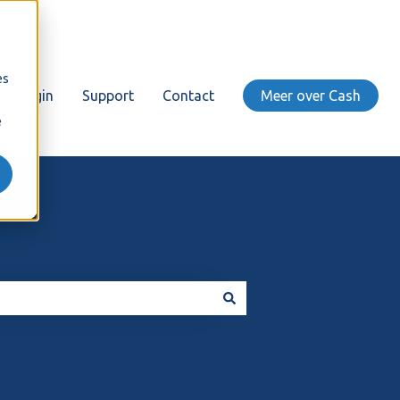
es
Login
Support
Contact
Meer over Cash
e