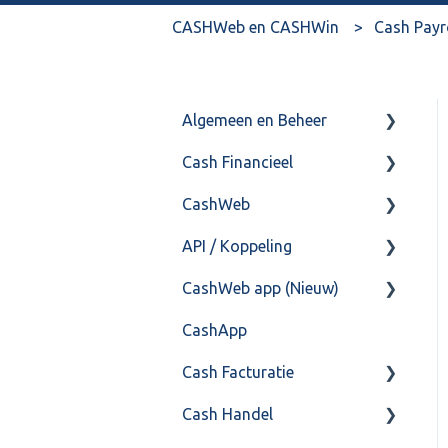
CASHWeb en CASHWin
Cash Payr
Algemeen en Beheer
Cash Financieel
Bank(koppeling)
CashWeb
Import/Export
Boekhoud
API / Koppeling
Postbus
Fiscaal
CashHero Layout
CashWeb app (Nieuw)
Training & Consultancy
Overig
Mailen vanuit CASHWeb
Algemeen
CashApp
Overig
Algemeen gebruik
Api 3.0 (SOAP API)
Veel gestelde vragen
Cash Facturatie
API 4.0 (REST API)
Cash Handel
Factureren