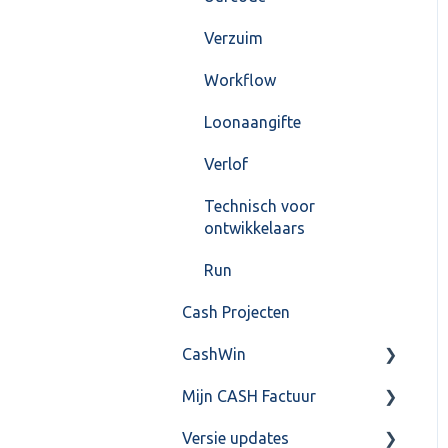
Verzuim
Workflow
Loonaangifte
Verlof
Technisch voor
ontwikkelaars
Run
Cash Projecten
CashWin
Mijn CASH Factuur
Overig
Versie updates
Facturatie Loonportal(