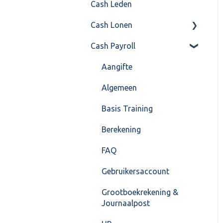
Cash Leden
Instellingen
Inkoop
Cash Lonen
Algemeen
Verkoop
Cash Payroll
Formulierlayout
Voorraad
Algemeen
Overig
Inrichting
Aangifte
VoorraadService &
Jaarafsluiting
Algemeen
Onderhoud
Salarisberekening
Basis Training
Overig
Berekening
FAQ – Beëindiging CASH
FAQ
Lonen en overstap naar
Gebruikersaccount
Cash Payroll
Grootboekrekening &
Loonaangifte
Journaalpost