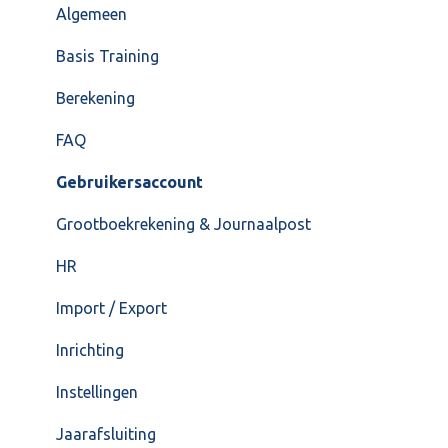
VoorraadService & Onderhoud
Jaarafsluiting
Algemeen
Salarisberekening
Basis Training
Overig
Berekening
FAQ – Beëindiging CASH Lonen en overstap naar
FAQ
Cash Payroll
Gebruikersaccount
Loonaangifte
Grootboekrekening & Journaalpost
HR
Import / Export
Inrichting
Instellingen
Jaarafsluiting