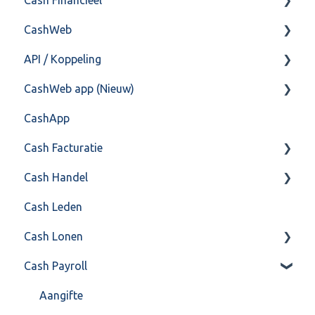
CashWeb
Import/Export
Boekhoud
API / Koppeling
Postbus
Fiscaal
CashHero Layout
CashWeb app (Nieuw)
Training & Consultancy
Overig
Mailen vanuit CASHWeb
Algemeen
CashApp
Overig
Algemeen gebruik
Api 3.0 (SOAP API)
Veel gestelde vragen
Cash Facturatie
API 4.0 (REST API)
Cash Handel
Factureren
Cash Leden
Instellingen
Inkoop
Cash Lonen
Algemeen
Verkoop
Cash Payroll
Formulierlayout
Voorraad
Algemeen
Overig
Inrichting
Aangifte