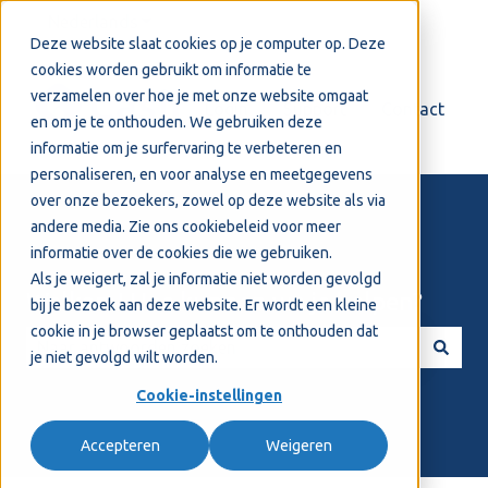
Nederlands
Submenu tonen voor vertalingen
Deze website slaat cookies op je computer op. Deze
cookies worden gebruikt om informatie te
verzamelen over hoe je met onze website omgaat
Login
Support
Contact
en om je te onthouden. We gebruiken deze
informatie om je surfervaring te verbeteren en
personaliseren, en voor analyse en meetgegevens
over onze bezoekers, zowel op deze website als via
andere media. Zie ons
cookiebeleid
voor meer
informatie over de cookies die we gebruiken.
Als je weigert, zal je informatie niet worden gevolgd
Welkom! Hoe kunnen we je helpen?
bij je bezoek aan deze website. Er wordt een kleine
cookie in je browser geplaatst om te onthouden dat
je niet gevolgd wilt worden.
Er zijn geen suggesties want het zoekveld is leeg.
Cookie-instellingen
Accepteren
Weigeren