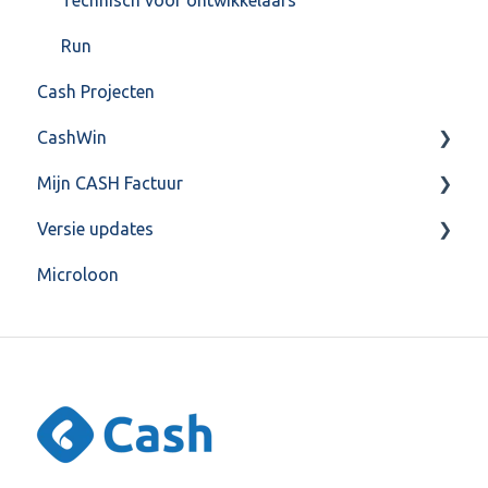
Run
Cash Projecten
CashWin
Mijn CASH Factuur
Overig
Versie updates
Facturatie Loonportal( CASH Lonen)
Microloon
Mijn CASH factuur
CashWeb updates 2025
Verbruik en Tarieven
CashWeb updates 2024
Verbruikspagina
CashWeb updates 2023