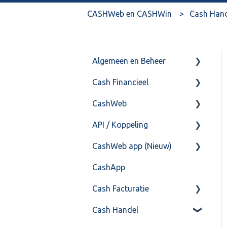
CASHWeb en CASHWin
Cash Han
Algemeen en Beheer
Cash Financieel
Bank(koppeling)
CashWeb
Import/Export
Boekhoud
API / Koppeling
Postbus
Fiscaal
CashHero Layout
CashWeb app (Nieuw)
Training & Consultancy
Overig
Mailen vanuit CASHWeb
Algemeen
CashApp
Overig
Algemeen gebruik
Api 3.0 (SOAP API)
Veel gestelde vragen
Cash Facturatie
API 4.0 (REST API)
Cash Handel
Factureren