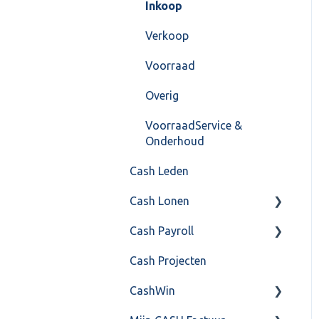
Instellingen
Inkoop
Algemeen
Verkoop
Formulierlayout
Voorraad
Overig
VoorraadService &
Onderhoud
Cash Leden
Cash Lonen
Cash Payroll
Algemeen
Cash Projecten
Inrichting
Aangifte
CashWin
Jaarafsluiting
Algemeen