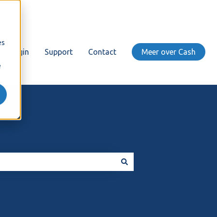
es
Login
Support
Contact
Meer over Cash
e