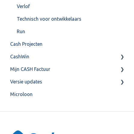
Verlof
Technisch voor ontwikkelaars
Run
Cash Projecten
CashWin
Mijn CASH Factuur
Overig
Versie updates
Facturatie Loonportal( CASH Lonen)
Microloon
Mijn CASH factuur
CashWeb updates 2025
Verbruik en Tarieven
CashWeb updates 2024
Verbruikspagina
CashWeb updates 2023