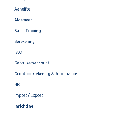
Overig
Inrichting
Aangifte
VoorraadService & Onderhoud
Jaarafsluiting
Algemeen
Salarisberekening
Basis Training
Overig
Berekening
FAQ – Beëindiging CASH Lonen en overstap naar
FAQ
Cash Payroll
Gebruikersaccount
Loonaangifte
Grootboekrekening & Journaalpost
HR
Import / Export
Inrichting