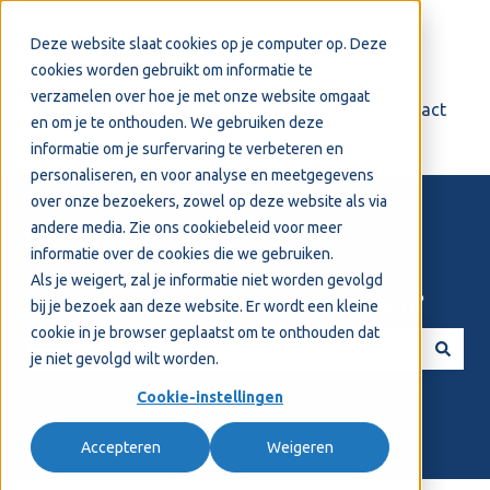
Nederlands
Submenu tonen voor vertalingen
Deze website slaat cookies op je computer op. Deze
cookies worden gebruikt om informatie te
verzamelen over hoe je met onze website omgaat
Login
Support
Contact
en om je te onthouden. We gebruiken deze
informatie om je surfervaring te verbeteren en
personaliseren, en voor analyse en meetgegevens
over onze bezoekers, zowel op deze website als via
andere media. Zie ons
cookiebeleid
voor meer
informatie over de cookies die we gebruiken.
Als je weigert, zal je informatie niet worden gevolgd
Welkom! Hoe kunnen we je helpen?
bij je bezoek aan deze website. Er wordt een kleine
cookie in je browser geplaatst om te onthouden dat
je niet gevolgd wilt worden.
Er zijn geen suggesties want het zoekveld is leeg.
Cookie-instellingen
Accepteren
Weigeren