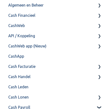
Algemeen en Beheer
Cash Financieel
Bank(koppeling)
CashWeb
Import/Export
Boekhoud
API / Koppeling
Postbus
Fiscaal
CashHero Layout
CashWeb app (Nieuw)
Training & Consultancy
Overig
Mailen vanuit CASHWeb
Algemeen
CashApp
Overig
Algemeen gebruik
Api 3.0 (SOAP API)
Veel gestelde vragen
Cash Facturatie
API 4.0 (REST API)
Cash Handel
Factureren
Cash Leden
Instellingen
Inkoop
Cash Lonen
Algemeen
Verkoop
Cash Payroll
Formulierlayout
Voorraad
Algemeen