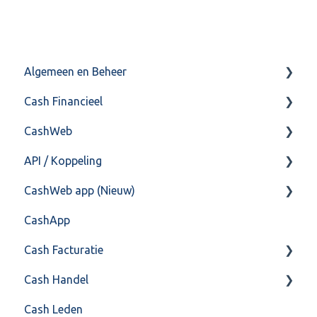
Algemeen en Beheer
Cash Financieel
Bank(koppeling)
CashWeb
Import/Export
Boekhoud
API / Koppeling
Postbus
Fiscaal
CashHero Layout
CashWeb app (Nieuw)
Training & Consultancy
Overig
Mailen vanuit CASHWeb
Algemeen
CashApp
Overig
Algemeen gebruik
Api 3.0 (SOAP API)
Veel gestelde vragen
Cash Facturatie
API 4.0 (REST API)
Cash Handel
Factureren
Cash Leden
Instellingen
Inkoop