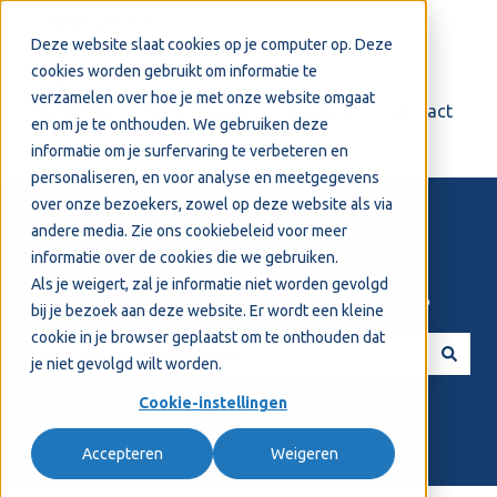
Nederlands
Submenu tonen voor vertalingen
Deze website slaat cookies op je computer op. Deze
cookies worden gebruikt om informatie te
verzamelen over hoe je met onze website omgaat
Login
Support
Contact
en om je te onthouden. We gebruiken deze
informatie om je surfervaring te verbeteren en
personaliseren, en voor analyse en meetgegevens
over onze bezoekers, zowel op deze website als via
andere media. Zie ons
cookiebeleid
voor meer
informatie over de cookies die we gebruiken.
Als je weigert, zal je informatie niet worden gevolgd
Welkom! Hoe kunnen we je helpen?
bij je bezoek aan deze website. Er wordt een kleine
cookie in je browser geplaatst om te onthouden dat
je niet gevolgd wilt worden.
Er zijn geen suggesties want het zoekveld is leeg.
Cookie-instellingen
Accepteren
Weigeren