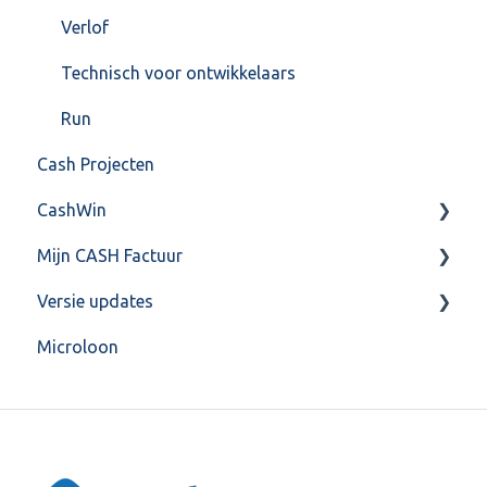
Verlof
Technisch voor ontwikkelaars
Run
Cash Projecten
CashWin
Mijn CASH Factuur
Overig
Versie updates
Facturatie Loonportal( CASH Lonen)
Microloon
Mijn CASH factuur
CashWeb updates 2025
Verbruik en Tarieven
CashWeb updates 2024
Verbruikspagina
CashWeb updates 2023