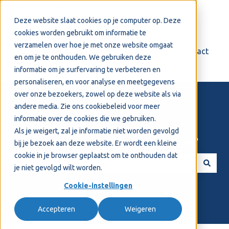
Nederlands
Submenu tonen voor vertalingen
Deze website slaat cookies op je computer op. Deze
cookies worden gebruikt om informatie te
verzamelen over hoe je met onze website omgaat
Login
Support
Contact
en om je te onthouden. We gebruiken deze
informatie om je surfervaring te verbeteren en
personaliseren, en voor analyse en meetgegevens
over onze bezoekers, zowel op deze website als via
andere media. Zie ons
cookiebeleid
voor meer
informatie over de cookies die we gebruiken.
Als je weigert, zal je informatie niet worden gevolgd
Welkom! Hoe kunnen we je helpen?
bij je bezoek aan deze website. Er wordt een kleine
cookie in je browser geplaatst om te onthouden dat
je niet gevolgd wilt worden.
Er zijn geen suggesties want het zoekveld is leeg.
Cookie-instellingen
Accepteren
Weigeren