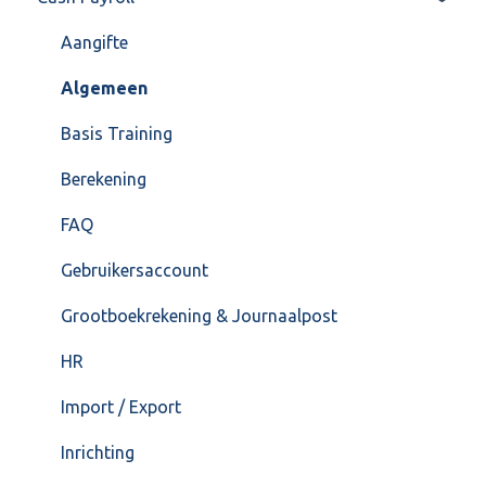
Overig
Inrichting
Aangifte
VoorraadService & Onderhoud
Jaarafsluiting
Algemeen
Salarisberekening
Basis Training
Overig
Berekening
FAQ – Beëindiging CASH Lonen en overstap naar
FAQ
Cash Payroll
Gebruikersaccount
Loonaangifte
Grootboekrekening & Journaalpost
HR
Import / Export
Inrichting