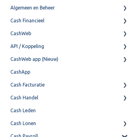
Algemeen en Beheer
Cash Financieel
Bank(koppeling)
CashWeb
Import/Export
Boekhoud
API / Koppeling
Postbus
Fiscaal
CashHero Layout
CashWeb app (Nieuw)
Training & Consultancy
Overig
Mailen vanuit CASHWeb
Algemeen
CashApp
Overig
Algemeen gebruik
Api 3.0 (SOAP API)
Veel gestelde vragen
Cash Facturatie
API 4.0 (REST API)
Cash Handel
Factureren
Cash Leden
Instellingen
Inkoop
Cash Lonen
Algemeen
Verkoop
Cash Payroll
Formulierlayout
Voorraad
Algemeen