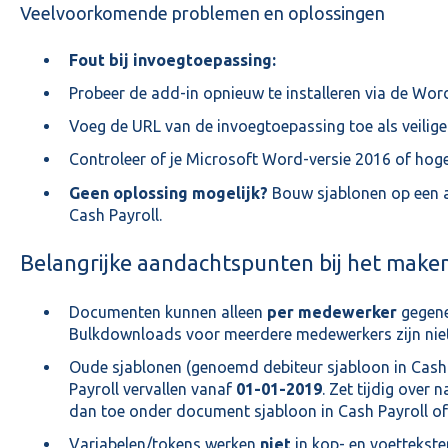
Veelvoorkomende problemen en oplossingen
Fout bij invoegtoepassing:
Probeer de add-in opnieuw te installeren via de Wor
Voeg de URL van de invoegtoepassing toe als veilige
Controleer of je Microsoft Word-versie 2016 of hoger
Geen oplossing mogelijk?
Bouw sjablonen op een a
Cash Payroll.
Belangrijke aandachtspunten bij het make
Documenten kunnen alleen
per medewerker
gegene
Bulkdownloads voor meerdere medewerkers zijn niet
Oude sjablonen (genoemd debiteur sjabloon in Cash 
Payroll vervallen vanaf
01-01-2019
. Zet tijdig over
dan toe onder document sjabloon in Cash Payroll of 
Variabelen/tokens werken
niet
in kop- en voettekst