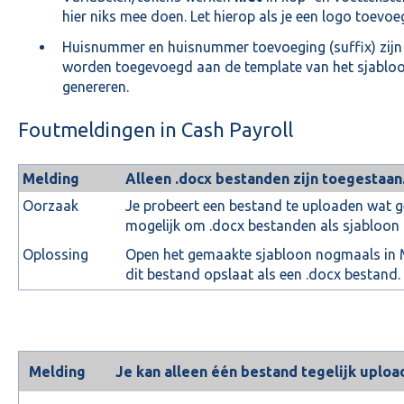
hier niks mee doen. Let hierop als je een logo toevoeg
Huisnummer en huisnummer toevoeging (suffix) zijn 
worden toegevoegd aan de template van het sjablo
genereren.
Foutmeldingen in Cash Payroll
Melding
Alleen .docx bestanden zijn toegestaan
Oorzaak
Je probeert een bestand te uploaden wat ge
mogelijk om .docx bestanden als sjabloon 
Oplossing
Open het gemaakte sjabloon nogmaals in M
dit bestand opslaat als een .docx bestand.
Melding
Je kan alleen één bestand tegelijk uploa