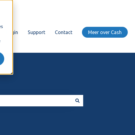
es
Login
Support
Contact
Meer over Cash
e