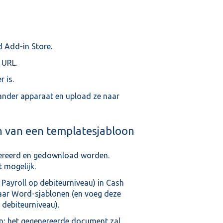
d Add-in Store.
 URL.
 is.
nder apparaat en upload ze naar
n van een templatesjabloon
reerd en gedownload worden.
 mogelijk.
Payroll op debiteurniveau) in Cash
 naar Word-sjablonen (en voeg deze
debiteurniveau).
en; het gegenereerde document zal