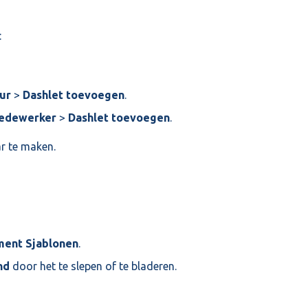
:
ur
>
Dashlet toevoegen
.
edewerker
>
Dashlet toevoegen
.
r te maken.
ent Sjablonen
.
nd
door het te slepen of te bladeren.