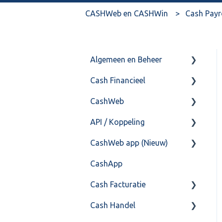
CASHWeb en CASHWin
Cash Payr
Algemeen en Beheer
Cash Financieel
Bank(koppeling)
CashWeb
Import/Export
Boekhoud
API / Koppeling
Postbus
Fiscaal
CashHero Layout
CashWeb app (Nieuw)
Training & Consultancy
Overig
Mailen vanuit CASHWeb
Algemeen
CashApp
Overig
Algemeen gebruik
Api 3.0 (SOAP API)
Veel gestelde vragen
Cash Facturatie
API 4.0 (REST API)
Cash Handel
Factureren