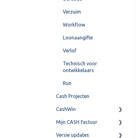
Verzuim
Workflow
Loonaangifte
Verlof
Technisch voor
ontwikkelaars
Run
Cash Projecten
CashWin
Mijn CASH Factuur
Overig
Versie updates
Facturatie Loonportal(