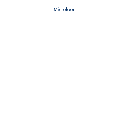
CASH Lonen)
Microloon
CashWeb updates 2025
Mijn CASH factuur
CashWeb updates 2024
Verbruik en Tarieven
CashWeb updates 2023
Verbruikspagina