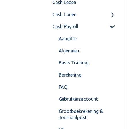
Cash Leden
Instellingen
Inkoop
Cash Lonen
Algemeen
Verkoop
Cash Payroll
Formulierlayout
Voorraad
Algemeen
Overig
Inrichting
Aangifte
VoorraadService &
Jaarafsluiting
Algemeen
Onderhoud
Salarisberekening
Basis Training
Overig
Berekening
FAQ – Beëindiging CASH
FAQ
Lonen en overstap naar
Gebruikersaccount
Cash Payroll
Grootboekrekening &
Loonaangifte
Journaalpost