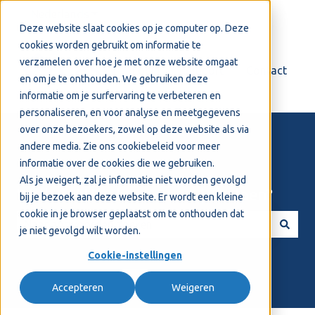
Nederlands
Submenu tonen voor vertalingen
Deze website slaat cookies op je computer op. Deze
cookies worden gebruikt om informatie te
verzamelen over hoe je met onze website omgaat
Login
Support
Contact
en om je te onthouden. We gebruiken deze
informatie om je surfervaring te verbeteren en
personaliseren, en voor analyse en meetgegevens
over onze bezoekers, zowel op deze website als via
andere media. Zie ons
cookiebeleid
voor meer
informatie over de cookies die we gebruiken.
Als je weigert, zal je informatie niet worden gevolgd
Welkom! Hoe kunnen we je helpen?
bij je bezoek aan deze website. Er wordt een kleine
cookie in je browser geplaatst om te onthouden dat
je niet gevolgd wilt worden.
Er zijn geen suggesties want het zoekveld is leeg.
Cookie-instellingen
Accepteren
Weigeren