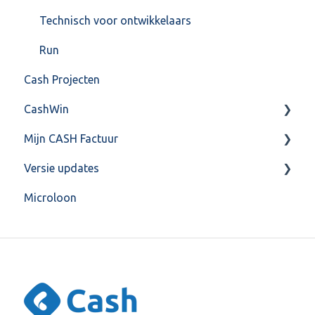
Technisch voor ontwikkelaars
Run
Cash Projecten
CashWin
Mijn CASH Factuur
Overig
Versie updates
Facturatie Loonportal( CASH Lonen)
Microloon
Mijn CASH factuur
CashWeb updates 2025
Verbruik en Tarieven
CashWeb updates 2024
Verbruikspagina
CashWeb updates 2023