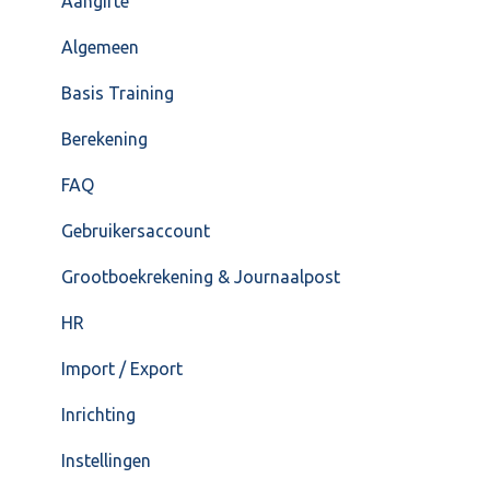
Overig
Inrichting
Aangifte
VoorraadService & Onderhoud
Jaarafsluiting
Algemeen
Salarisberekening
Basis Training
Overig
Berekening
FAQ – Beëindiging CASH Lonen en overstap naar
FAQ
Cash Payroll
Gebruikersaccount
Loonaangifte
Grootboekrekening & Journaalpost
HR
Import / Export
Inrichting
Instellingen