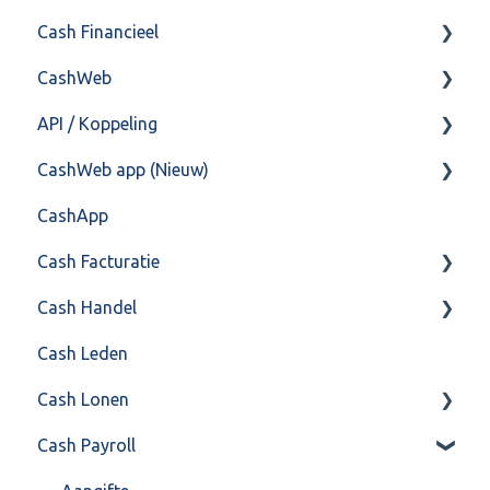
Cash Financieel
Bank(koppeling)
CashWeb
Import/Export
Boekhoud
API / Koppeling
Postbus
Fiscaal
CashHero Layout
CashWeb app (Nieuw)
Training & Consultancy
Overig
Mailen vanuit CASHWeb
Algemeen
CashApp
Overig
Algemeen gebruik
Api 3.0 (SOAP API)
Veel gestelde vragen
Cash Facturatie
API 4.0 (REST API)
Cash Handel
Factureren
Cash Leden
Instellingen
Inkoop
Cash Lonen
Algemeen
Verkoop
Cash Payroll
Formulierlayout
Voorraad
Algemeen