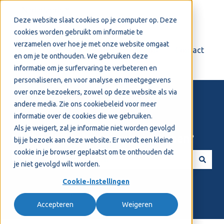
Nederlands
Submenu tonen voor vertalingen
Deze website slaat cookies op je computer op. Deze
cookies worden gebruikt om informatie te
verzamelen over hoe je met onze website omgaat
Login
Support
Contact
en om je te onthouden. We gebruiken deze
informatie om je surfervaring te verbeteren en
personaliseren, en voor analyse en meetgegevens
over onze bezoekers, zowel op deze website als via
andere media. Zie ons
cookiebeleid
voor meer
informatie over de cookies die we gebruiken.
Als je weigert, zal je informatie niet worden gevolgd
Welkom! Hoe kunnen we je helpen?
bij je bezoek aan deze website. Er wordt een kleine
cookie in je browser geplaatst om te onthouden dat
je niet gevolgd wilt worden.
Er zijn geen suggesties want het zoekveld is leeg.
Cookie-instellingen
Accepteren
Weigeren