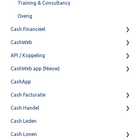
Training & Consultancy
Overig
Cash Financieel
CashWeb
Boekhoud
API / Koppeling
Fiscaal
CashHero Layout
CashWeb app (Nieuw)
Overig
Mailen vanuit CASHWeb
Algemeen
CashApp
Algemeen gebruik
Api 3.0 (SOAP API)
Veel gestelde vragen
Cash Facturatie
API 4.0 (REST API)
Cash Handel
Factureren
Cash Leden
Instellingen
Inkoop
Cash Lonen
Algemeen
Verkoop