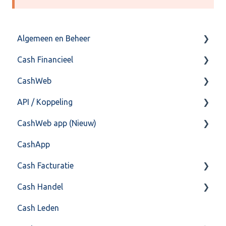
Algemeen en Beheer
Cash Financieel
Bank(koppeling)
CashWeb
Import/Export
Boekhoud
API / Koppeling
Postbus
Fiscaal
CashHero Layout
CashWeb app (Nieuw)
Training & Consultancy
Overig
Mailen vanuit CASHWeb
Algemeen
CashApp
Overig
Algemeen gebruik
Api 3.0 (SOAP API)
Veel gestelde vragen
Cash Facturatie
API 4.0 (REST API)
Cash Handel
Factureren
Cash Leden
Instellingen
Inkoop