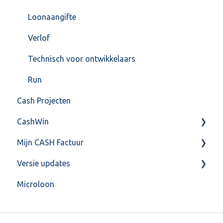
Loonaangifte
Verlof
Technisch voor ontwikkelaars
Run
Cash Projecten
CashWin
Mijn CASH Factuur
Overig
Versie updates
Facturatie Loonportal( CASH Lonen)
Microloon
Mijn CASH factuur
CashWeb updates 2025
Verbruik en Tarieven
CashWeb updates 2024