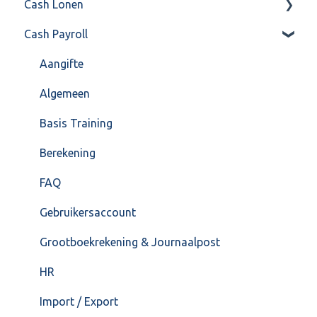
Cash Lonen
Algemeen
Verkoop
Cash Payroll
Formulierlayout
Voorraad
Algemeen
Overig
Inrichting
Aangifte
VoorraadService & Onderhoud
Jaarafsluiting
Algemeen
Salarisberekening
Basis Training
Overig
Berekening
FAQ – Beëindiging CASH Lonen en overstap naar
FAQ
Cash Payroll
Gebruikersaccount
Loonaangifte
Grootboekrekening & Journaalpost
HR
Import / Export