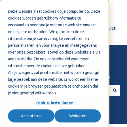
Nederlands
Submenu tonen voor vertalingen
Deze website slaat cookies op je computer op. Deze
cookies worden gebruikt om informatie te
verzamelen over hoe je met onze website omgaat
Login
Support
Contact
en om je te onthouden. We gebruiken deze
informatie om je surfervaring te verbeteren en
personaliseren, en voor analyse en meetgegevens
over onze bezoekers, zowel op deze website als via
andere media. Zie ons
cookiebeleid
voor meer
informatie over de cookies die we gebruiken.
Als je weigert, zal je informatie niet worden gevolgd
Welkom! Hoe kunnen we je helpen?
bij je bezoek aan deze website. Er wordt een kleine
cookie in je browser geplaatst om te onthouden dat
je niet gevolgd wilt worden.
Er zijn geen suggesties want het zoekveld is leeg.
Cookie-instellingen
Accepteren
Weigeren