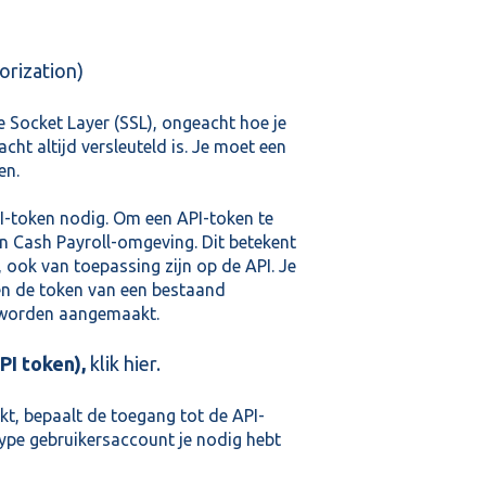
orization)
e Socket Layer (SSL), ongeacht hoe je
ht altijd versleuteld is. Je moet een
en.
PI-token nodig. Om een API-token te
n Cash Payroll-omgeving. Dit betekent
n, ook van toepassing zijn op de API. Je
en de token van een bestaand
e worden aangemaakt.
PI token),
klik
hier
.
, bepaalt de toegang tot de API-
type gebruikersaccount je nodig hebt