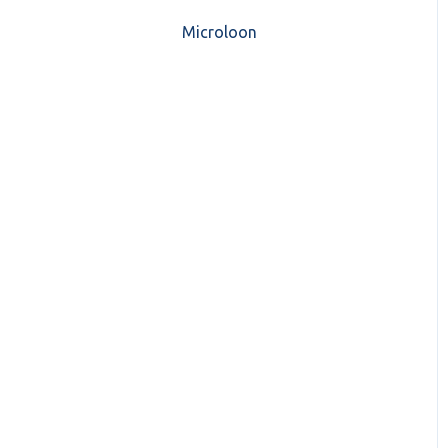
CASH Lonen)
Microloon
CashWeb updates 2025
Mijn CASH factuur
CashWeb updates 2024
Verbruik en Tarieven
CashWeb updates 2023
Verbruikspagina