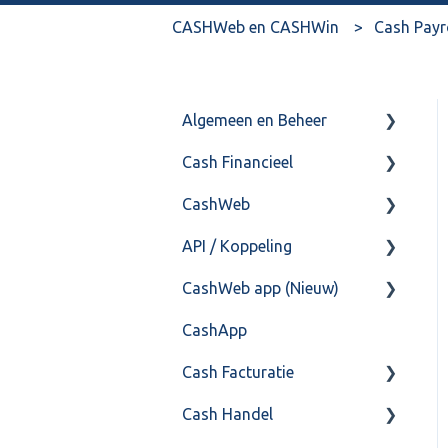
CASHWeb en CASHWin
Cash Payr
Algemeen en Beheer
Cash Financieel
Bank(koppeling)
CashWeb
Import/Export
Boekhoud
API / Koppeling
Postbus
Fiscaal
CashHero Layout
CashWeb app (Nieuw)
Training & Consultancy
Overig
Mailen vanuit CASHWeb
Algemeen
CashApp
Overig
Algemeen gebruik
Api 3.0 (SOAP API)
Veel gestelde vragen
Cash Facturatie
API 4.0 (REST API)
Cash Handel
Factureren