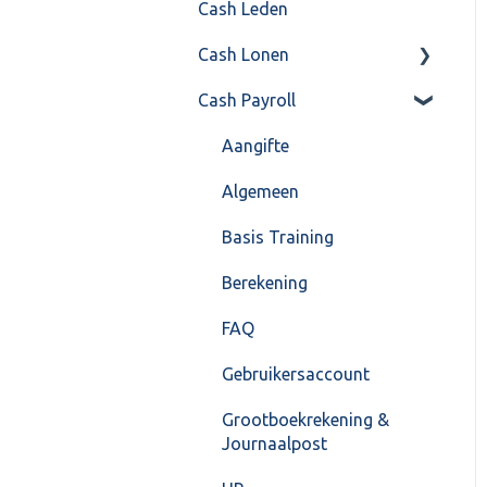
Cash Leden
Instellingen
Inkoop
Cash Lonen
Algemeen
Verkoop
Cash Payroll
Formulierlayout
Voorraad
Algemeen
Overig
Inrichting
Aangifte
VoorraadService &
Jaarafsluiting
Algemeen
Onderhoud
Salarisberekening
Basis Training
Overig
Berekening
FAQ – Beëindiging CASH
FAQ
Lonen en overstap naar
Gebruikersaccount
Cash Payroll
Grootboekrekening &
Loonaangifte
Journaalpost