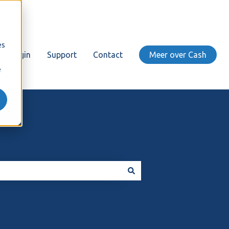
es
Login
Support
Contact
Meer over Cash
e