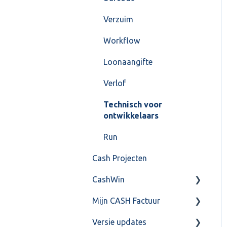
Verzuim
Workflow
Loonaangifte
Verlof
Technisch voor
ontwikkelaars
Run
Cash Projecten
CashWin
Mijn CASH Factuur
Overig
Versie updates
Facturatie Loonportal(