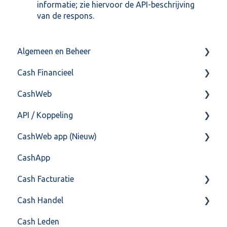
informatie; zie hiervoor de API-beschrijving
van de respons.
Algemeen en Beheer
Cash Financieel
Bank(koppeling)
CashWeb
Import/Export
Boekhoud
API / Koppeling
Postbus
Fiscaal
CashHero Layout
CashWeb app (Nieuw)
Training & Consultancy
Overig
Mailen vanuit CASHWeb
Algemeen
CashApp
Overig
Algemeen gebruik
Api 3.0 (SOAP API)
Veel gestelde vragen
Cash Facturatie
API 4.0 (REST API)
Cash Handel
Factureren
Cash Leden
Instellingen
Inkoop