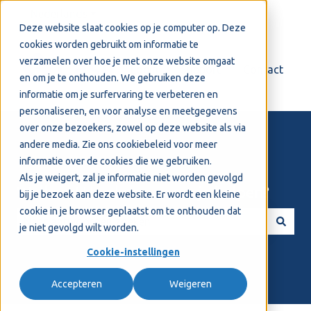
Nederlands
Submenu tonen voor vertalingen
Deze website slaat cookies op je computer op. Deze
cookies worden gebruikt om informatie te
verzamelen over hoe je met onze website omgaat
Login
Support
Contact
en om je te onthouden. We gebruiken deze
informatie om je surfervaring te verbeteren en
personaliseren, en voor analyse en meetgegevens
over onze bezoekers, zowel op deze website als via
andere media. Zie ons
cookiebeleid
voor meer
informatie over de cookies die we gebruiken.
Als je weigert, zal je informatie niet worden gevolgd
Welkom! Hoe kunnen we je helpen?
bij je bezoek aan deze website. Er wordt een kleine
cookie in je browser geplaatst om te onthouden dat
je niet gevolgd wilt worden.
Er zijn geen suggesties want het zoekveld is leeg.
Cookie-instellingen
Accepteren
Weigeren