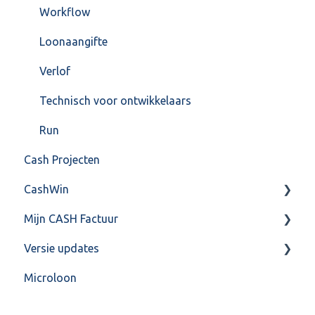
Workflow
Loonaangifte
Verlof
Technisch voor ontwikkelaars
Run
Cash Projecten
CashWin
Mijn CASH Factuur
Overig
Versie updates
Facturatie Loonportal( CASH Lonen)
Microloon
Mijn CASH factuur
CashWeb updates 2025
Verbruik en Tarieven
CashWeb updates 2024