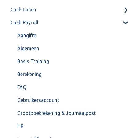
Cash Lonen
Algemeen
Verkoop
Cash Payroll
Formulierlayout
Voorraad
Algemeen
Overig
Inrichting
Aangifte
VoorraadService & Onderhoud
Jaarafsluiting
Algemeen
Salarisberekening
Basis Training
Overig
Berekening
FAQ – Beëindiging CASH Lonen en overstap naar
FAQ
Cash Payroll
Gebruikersaccount
Loonaangifte
Grootboekrekening & Journaalpost
HR