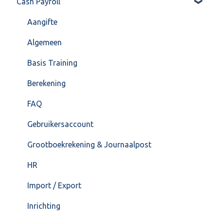
Cash Payroll
Formulierlayout
Voorraad
Algemeen
Overig
Inrichting
Aangifte
VoorraadService & Onderhoud
Jaarafsluiting
Algemeen
Salarisberekening
Basis Training
Overig
Berekening
FAQ – Beëindiging CASH Lonen en overstap naar
FAQ
Cash Payroll
Gebruikersaccount
Loonaangifte
Grootboekrekening & Journaalpost
HR
Import / Export
Inrichting