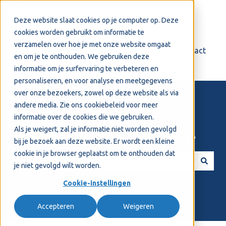
Nederlands
Submenu tonen voor vertalingen
Deze website slaat cookies op je computer op. Deze
cookies worden gebruikt om informatie te
verzamelen over hoe je met onze website omgaat
Login
Support
Contact
en om je te onthouden. We gebruiken deze
informatie om je surfervaring te verbeteren en
personaliseren, en voor analyse en meetgegevens
over onze bezoekers, zowel op deze website als via
andere media. Zie ons
cookiebeleid
voor meer
informatie over de cookies die we gebruiken.
Als je weigert, zal je informatie niet worden gevolgd
Welkom! Hoe kunnen we je helpen?
bij je bezoek aan deze website. Er wordt een kleine
cookie in je browser geplaatst om te onthouden dat
je niet gevolgd wilt worden.
Er zijn geen suggesties want het zoekveld is leeg.
Cookie-instellingen
Accepteren
Weigeren