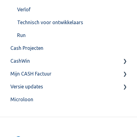
Verlof
Technisch voor ontwikkelaars
Run
Cash Projecten
CashWin
Mijn CASH Factuur
Overig
Versie updates
Facturatie Loonportal( CASH Lonen)
Microloon
Mijn CASH factuur
CashWeb updates 2025
Verbruik en Tarieven
CashWeb updates 2024
Verbruikspagina
CashWeb updates 2023