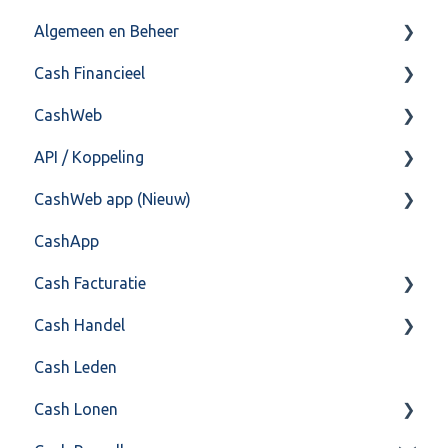
Algemeen en Beheer
Cash Financieel
Bank(koppeling)
CashWeb
Import/Export
Boekhoud
API / Koppeling
Postbus
Fiscaal
CashHero Layout
CashWeb app (Nieuw)
Training & Consultancy
Overig
Mailen vanuit CASHWeb
Algemeen
CashApp
Overig
Algemeen gebruik
Api 3.0 (SOAP API)
Veel gestelde vragen
Cash Facturatie
API 4.0 (REST API)
Cash Handel
Factureren
Cash Leden
Instellingen
Inkoop
Cash Lonen
Algemeen
Verkoop