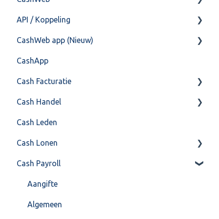
API / Koppeling
Postbus
Fiscaal
CashHero Layout
CashWeb app (Nieuw)
Training & Consultancy
Overig
Mailen vanuit CASHWeb
Algemeen
CashApp
Overig
Algemeen gebruik
Api 3.0 (SOAP API)
Veel gestelde vragen
Cash Facturatie
API 4.0 (REST API)
Cash Handel
Factureren
Cash Leden
Instellingen
Inkoop
Cash Lonen
Algemeen
Verkoop
Cash Payroll
Formulierlayout
Voorraad
Algemeen
Overig
Inrichting
Aangifte
VoorraadService & Onderhoud
Jaarafsluiting
Algemeen