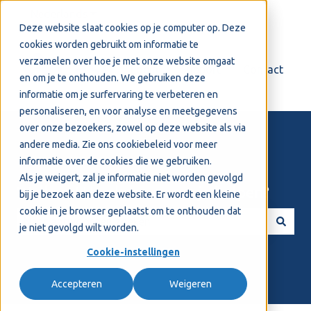
Nederlands
Submenu tonen voor vertalingen
Deze website slaat cookies op je computer op. Deze
cookies worden gebruikt om informatie te
verzamelen over hoe je met onze website omgaat
Login
Support
Contact
en om je te onthouden. We gebruiken deze
informatie om je surfervaring te verbeteren en
personaliseren, en voor analyse en meetgegevens
over onze bezoekers, zowel op deze website als via
andere media. Zie ons
cookiebeleid
voor meer
informatie over de cookies die we gebruiken.
Als je weigert, zal je informatie niet worden gevolgd
Welkom! Hoe kunnen we je helpen?
bij je bezoek aan deze website. Er wordt een kleine
cookie in je browser geplaatst om te onthouden dat
je niet gevolgd wilt worden.
Er zijn geen suggesties want het zoekveld is leeg.
Cookie-instellingen
Accepteren
Weigeren