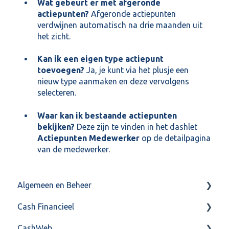
Wat gebeurt er met afgeronde
actiepunten?
Afgeronde actiepunten
verdwijnen automatisch na drie maanden uit
het zicht.
Kan ik een eigen type actiepunt
toevoegen?
Ja, je kunt via het plusje een
nieuw type aanmaken en deze vervolgens
selecteren.
Waar kan ik bestaande actiepunten
bekijken?
Deze zijn te vinden in het dashlet
Actiepunten Medewerker
op de detailpagina
van de medewerker.
Algemeen en Beheer
Cash Financieel
Bank(koppeling)
CashWeb
Import/Export
Boekhoud