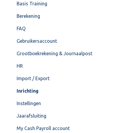
Salarisberekening
Basis Training
Overig
Berekening
FAQ – Beëindiging CASH Lonen en overstap naar
FAQ
Cash Payroll
Gebruikersaccount
Loonaangifte
Grootboekrekening & Journaalpost
HR
Import / Export
Inrichting
Instellingen
Jaarafsluiting
My Cash Payroll account