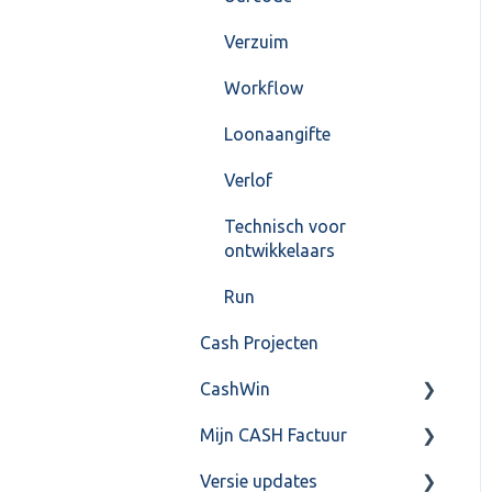
Verzuim
Workflow
Loonaangifte
Verlof
Technisch voor
ontwikkelaars
Run
Cash Projecten
CashWin
Mijn CASH Factuur
Overig
Versie updates
Facturatie Loonportal(