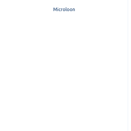
CASH Lonen)
Microloon
CashWeb updates 2025
Mijn CASH factuur
CashWeb updates 2024
Verbruik en Tarieven
CashWeb updates 2023
Verbruikspagina