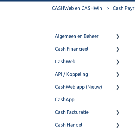
CASHWeb en CASHWin
Cash Payr
Algemeen en Beheer
Cash Financieel
Bank(koppeling)
CashWeb
Import/Export
Boekhoud
API / Koppeling
Postbus
Fiscaal
CashHero Layout
CashWeb app (Nieuw)
Training & Consultancy
Overig
Mailen vanuit CASHWeb
Algemeen
CashApp
Overig
Algemeen gebruik
Api 3.0 (SOAP API)
Veel gestelde vragen
Cash Facturatie
API 4.0 (REST API)
Cash Handel
Factureren