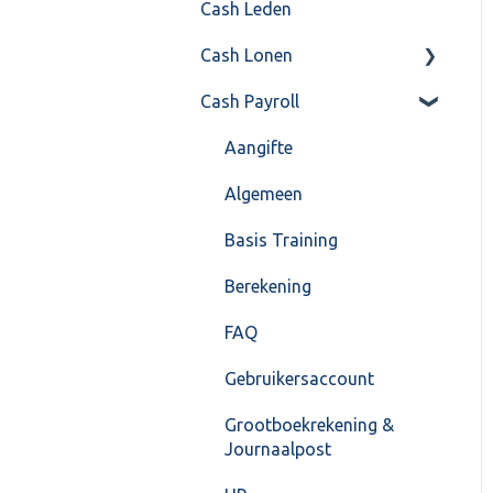
Cash Leden
Instellingen
Inkoop
Cash Lonen
Algemeen
Verkoop
Cash Payroll
Formulierlayout
Voorraad
Algemeen
Overig
Inrichting
Aangifte
VoorraadService &
Jaarafsluiting
Algemeen
Onderhoud
Salarisberekening
Basis Training
Overig
Berekening
FAQ – Beëindiging CASH
FAQ
Lonen en overstap naar
Gebruikersaccount
Cash Payroll
Grootboekrekening &
Loonaangifte
Journaalpost