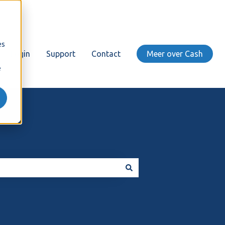
es
Login
Support
Contact
Meer over Cash
e