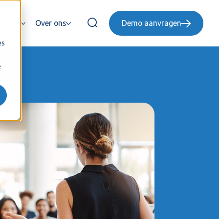
emers
Over ons
Demo aanvragen
es
e