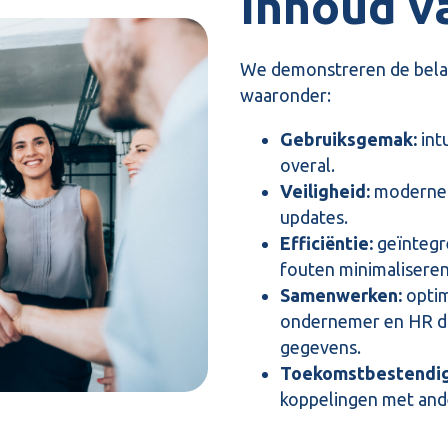
Inhoud v
We demonstreren de belang
waaronder:
Gebruiksgemak:
intu
overal.
Veiligheid:
moderne 
updates.
Efficiëntie:
geïntegr
fouten minimaliseren
Samenwerken:
optim
ondernemer en HR do
gegevens.
Toekomstbestendig
koppelingen met and