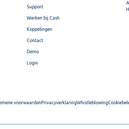
A
Support
H
Werken bij Cash
Koppelingen
Contact
Demo
Login
emene voorwaarden
Privacyverklaring
Whistleblowing
Cookiebel