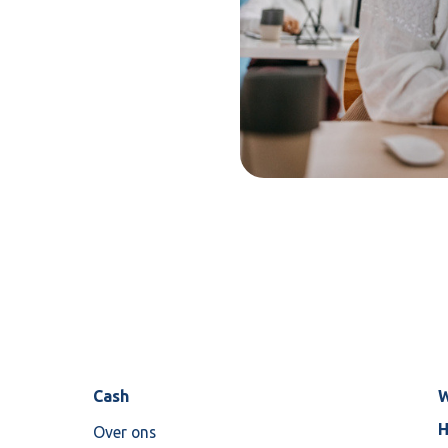
Cash
W
H
Over ons