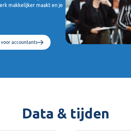
erk makkelijker maakt en je
 voor accountants
Data & tijden