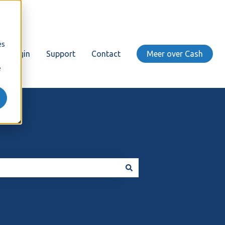
es
Login
Support
Contact
Meer over Cash
e