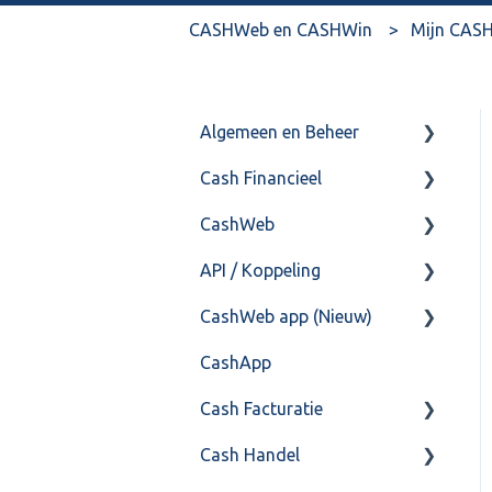
CASHWeb en CASHWin
Mijn CASH
Algemeen en Beheer
Cash Financieel
Bank(koppeling)
CashWeb
Import/Export
Boekhoud
API / Koppeling
Postbus
Fiscaal
CashHero Layout
CashWeb app (Nieuw)
Training & Consultancy
Overig
Mailen vanuit CASHWeb
Algemeen
CashApp
Overig
Algemeen gebruik
Api 3.0 (SOAP API)
Veel gestelde vragen
Cash Facturatie
API 4.0 (REST API)
Cash Handel
Factureren