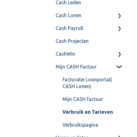
Cash Leden
Instellingen
Inkoop
Cash Lonen
Algemeen
Verkoop
Cash Payroll
Formulierlayout
Voorraad
Algemeen
Cash Projecten
Overig
Inrichting
Aangifte
CashWin
VoorraadService &
Jaarafsluiting
Algemeen
Onderhoud
Mijn CASH Factuur
Salarisberekening
Basis Training
Overig
Overig
Berekening
Facturatie Loonportal(
CASH Lonen)
FAQ – Beëindiging CASH
FAQ
Lonen en overstap naar
Mijn CASH factuur
Gebruikersaccount
Cash Payroll
Verbruik en Tarieven
Grootboekrekening &
Loonaangifte
Journaalpost
Verbruikspagina