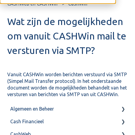
CASHWeb en CASHWin
CashWin
Wat zijn de mogelijkheden
om vanuit CASHWin mail te
versturen via SMTP?
Vanuit CASHWin worden berichten verstuurd via SMTP
(Simpel Mail Transfer protocol). In het onderstaande
document worden de mogelijkheden behandelt van het
versturen van berichten via SMTP van uit CASHWin.
Algemeen en Beheer
Cash Financieel
Bank(koppeling)
CashWeb
Import/Export
Boekhoud