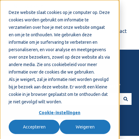
Nederlands
Submenu tonen voor vertalingen
Deze website slaat cookies op je computer op. Deze
cookies worden gebruikt om informatie te
verzamelen over hoe je met onze website omgaat
Login
Support
Contact
en om je te onthouden. We gebruiken deze
informatie om je surfervaring te verbeteren en
personaliseren, en voor analyse en meetgegevens
over onze bezoekers, zowel op deze website als via
andere media. Zie ons
cookiebeleid
voor meer
informatie over de cookies die we gebruiken.
Als je weigert, zal je informatie niet worden gevolgd
Welkom! Hoe kunnen we je helpen?
bij je bezoek aan deze website. Er wordt een kleine
cookie in je browser geplaatst om te onthouden dat
je niet gevolgd wilt worden.
Er zijn geen suggesties want het zoekveld is leeg.
Cookie-instellingen
Accepteren
Weigeren