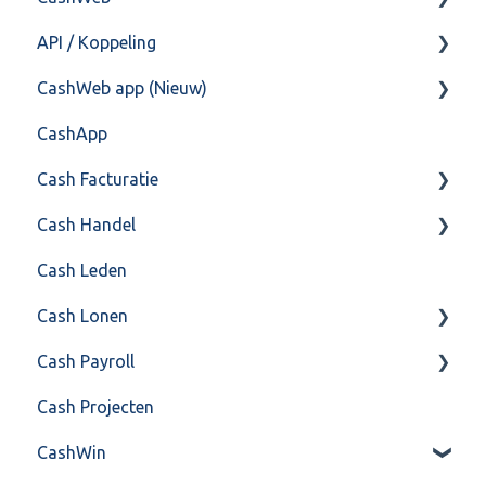
API / Koppeling
Postbus
Fiscaal
CashHero Layout
CashWeb app (Nieuw)
Training & Consultancy
Overig
Mailen vanuit CASHWeb
Algemeen
CashApp
Overig
Algemeen gebruik
Api 3.0 (SOAP API)
Veel gestelde vragen
Cash Facturatie
API 4.0 (REST API)
Cash Handel
Factureren
Cash Leden
Instellingen
Inkoop
Cash Lonen
Algemeen
Verkoop
Cash Payroll
Formulierlayout
Voorraad
Algemeen
Cash Projecten
Overig
Inrichting
Aangifte
CashWin
VoorraadService & Onderhoud
Jaarafsluiting
Algemeen