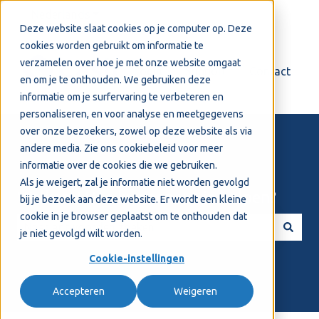
Nederlands
Submenu tonen voor vertalingen
Deze website slaat cookies op je computer op. Deze
cookies worden gebruikt om informatie te
verzamelen over hoe je met onze website omgaat
Login
Support
Contact
en om je te onthouden. We gebruiken deze
informatie om je surfervaring te verbeteren en
personaliseren, en voor analyse en meetgegevens
over onze bezoekers, zowel op deze website als via
andere media. Zie ons
cookiebeleid
voor meer
informatie over de cookies die we gebruiken.
Als je weigert, zal je informatie niet worden gevolgd
Welkom! Hoe kunnen we je helpen?
bij je bezoek aan deze website. Er wordt een kleine
cookie in je browser geplaatst om te onthouden dat
je niet gevolgd wilt worden.
Er zijn geen suggesties want het zoekveld is leeg.
Cookie-instellingen
Accepteren
Weigeren