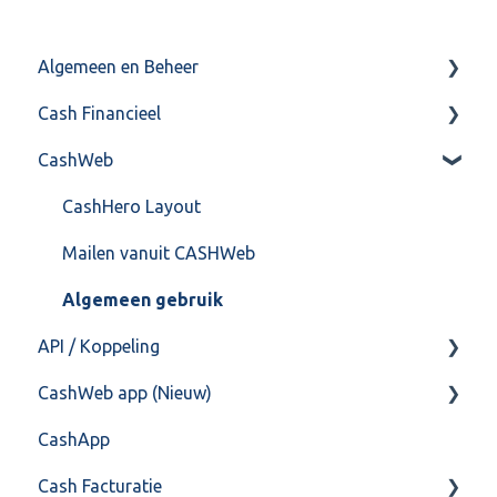
Algemeen en Beheer
Cash Financieel
Bank(koppeling)
CashWeb
Import/Export
Boekhoud
Postbus
Fiscaal
CashHero Layout
Training & Consultancy
Overig
Mailen vanuit CASHWeb
Overig
Algemeen gebruik
API / Koppeling
CashWeb app (Nieuw)
Algemeen
CashApp
Api 3.0 (SOAP API)
Veel gestelde vragen
Cash Facturatie
API 4.0 (REST API)