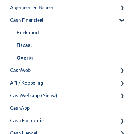
Algemeen en Beheer
Cash Financieel
Bank(koppeling)
Import/Export
Boekhoud
Postbus
Fiscaal
Training & Consultancy
Overig
CashWeb
Overig
API / Koppeling
CashHero Layout
CashWeb app (Nieuw)
Mailen vanuit CASHWeb
Algemeen
CashApp
Algemeen gebruik
Api 3.0 (SOAP API)
Veel gestelde vragen
Cash Facturatie
API 4.0 (REST API)
Cash Handel
Factureren