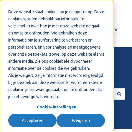
Nederlands
Submenu tonen voor vertalingen
Deze website slaat cookies op je computer op. Deze
cookies worden gebruikt om informatie te
verzamelen over hoe je met onze website omgaat
Login
Support
Contact
en om je te onthouden. We gebruiken deze
informatie om je surfervaring te verbeteren en
personaliseren, en voor analyse en meetgegevens
over onze bezoekers, zowel op deze website als via
andere media. Zie ons
cookiebeleid
voor meer
informatie over de cookies die we gebruiken.
Als je weigert, zal je informatie niet worden gevolgd
Welkom! Hoe kunnen we je helpen?
bij je bezoek aan deze website. Er wordt een kleine
cookie in je browser geplaatst om te onthouden dat
je niet gevolgd wilt worden.
Er zijn geen suggesties want het zoekveld is leeg.
Cookie-instellingen
Accepteren
Weigeren