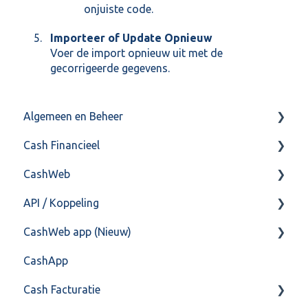
onjuiste code.
Importeer of Update Opnieuw
Voer de import opnieuw uit met de
gecorrigeerde gegevens.
Algemeen en Beheer
Cash Financieel
Bank(koppeling)
CashWeb
Import/Export
Boekhoud
API / Koppeling
Postbus
Fiscaal
CashHero Layout
CashWeb app (Nieuw)
Training & Consultancy
Overig
Mailen vanuit CASHWeb
Algemeen
CashApp
Overig
Algemeen gebruik
Api 3.0 (SOAP API)
Veel gestelde vragen
Cash Facturatie
API 4.0 (REST API)