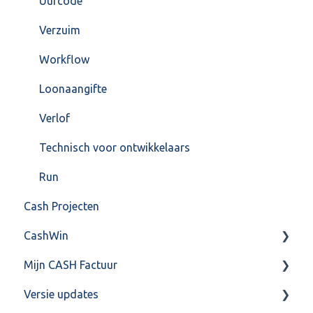
Uurcode
Verzuim
Workflow
Loonaangifte
Verlof
Technisch voor ontwikkelaars
Run
Cash Projecten
CashWin
Mijn CASH Factuur
Overig
Versie updates
Facturatie Loonportal( CASH Lonen)