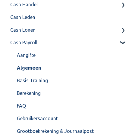
Cash Handel
Factureren
Cash Leden
Instellingen
Inkoop
Cash Lonen
Algemeen
Verkoop
Cash Payroll
Formulierlayout
Voorraad
Algemeen
Overig
Inrichting
Aangifte
VoorraadService & Onderhoud
Jaarafsluiting
Algemeen
Salarisberekening
Basis Training
Overig
Berekening
FAQ – Beëindiging CASH Lonen en overstap naar
FAQ
Cash Payroll
Gebruikersaccount
Loonaangifte
Grootboekrekening & Journaalpost