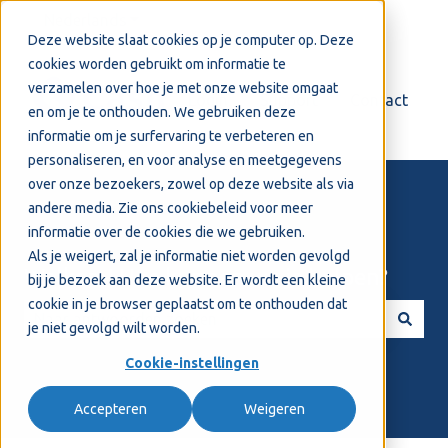
Nederlands
Submenu tonen voor vertalingen
Deze website slaat cookies op je computer op. Deze
cookies worden gebruikt om informatie te
verzamelen over hoe je met onze website omgaat
Login
Support
Contact
en om je te onthouden. We gebruiken deze
informatie om je surfervaring te verbeteren en
personaliseren, en voor analyse en meetgegevens
over onze bezoekers, zowel op deze website als via
andere media. Zie ons
cookiebeleid
voor meer
informatie over de cookies die we gebruiken.
Als je weigert, zal je informatie niet worden gevolgd
Welkom! Hoe kunnen we je helpen?
bij je bezoek aan deze website. Er wordt een kleine
cookie in je browser geplaatst om te onthouden dat
je niet gevolgd wilt worden.
Er zijn geen suggesties want het zoekveld is leeg.
Cookie-instellingen
Accepteren
Weigeren