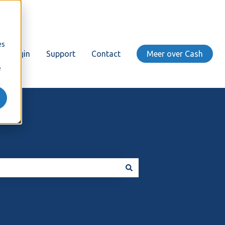
es
Login
Support
Contact
Meer over Cash
e