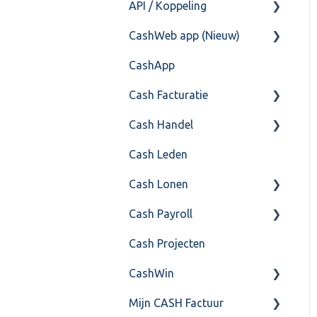
API / Koppeling
Fiscaal
CashHero Layout
CashWeb app (Nieuw)
Overig
Mailen vanuit CASHWeb
Algemeen
CashApp
Algemeen gebruik
Api 3.0 (SOAP API)
Veel gestelde vragen
Cash Facturatie
API 4.0 (REST API)
Cash Handel
Factureren
Cash Leden
Instellingen
Inkoop
Cash Lonen
Algemeen
Verkoop
Cash Payroll
Formulierlayout
Voorraad
Algemeen
Cash Projecten
Overig
Inrichting
Aangifte
CashWin
VoorraadService &
Jaarafsluiting
Algemeen
Onderhoud
Mijn CASH Factuur
Salarisberekening
Basis Training
Overig