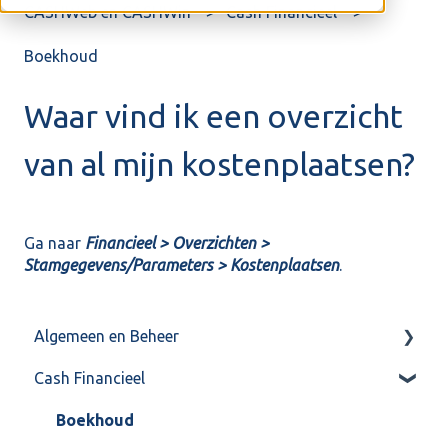
CASHWeb en CASHWin
Cash Financieel
Boekhoud
Waar vind ik een overzicht
van al mijn kostenplaatsen?
Ga naar
Financieel > Overzichten >
Stamgegevens/Parameters > Kostenplaatsen
.
Algemeen en Beheer
Cash Financieel
Bank(koppeling)
Import/Export
Boekhoud