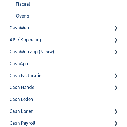
Postbus
Fiscaal
Training & Consultancy
Overig
CashWeb
Overig
API / Koppeling
CashHero Layout
CashWeb app (Nieuw)
Mailen vanuit CASHWeb
Algemeen
CashApp
Algemeen gebruik
Api 3.0 (SOAP API)
Veel gestelde vragen
Cash Facturatie
API 4.0 (REST API)
Cash Handel
Factureren
Cash Leden
Instellingen
Inkoop
Cash Lonen
Algemeen
Verkoop
Cash Payroll
Formulierlayout
Voorraad
Algemeen