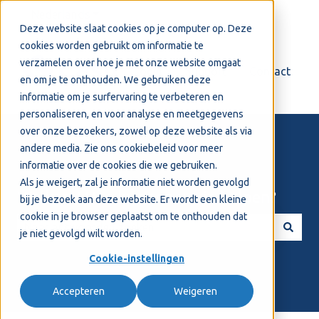
Nederlands
Submenu tonen voor vertalingen
Deze website slaat cookies op je computer op. Deze
cookies worden gebruikt om informatie te
verzamelen over hoe je met onze website omgaat
Login
Support
Contact
en om je te onthouden. We gebruiken deze
informatie om je surfervaring te verbeteren en
personaliseren, en voor analyse en meetgegevens
over onze bezoekers, zowel op deze website als via
andere media. Zie ons
cookiebeleid
voor meer
informatie over de cookies die we gebruiken.
Als je weigert, zal je informatie niet worden gevolgd
Welkom! Hoe kunnen we je helpen?
bij je bezoek aan deze website. Er wordt een kleine
cookie in je browser geplaatst om te onthouden dat
je niet gevolgd wilt worden.
Er zijn geen suggesties want het zoekveld is leeg.
Cookie-instellingen
Accepteren
Weigeren