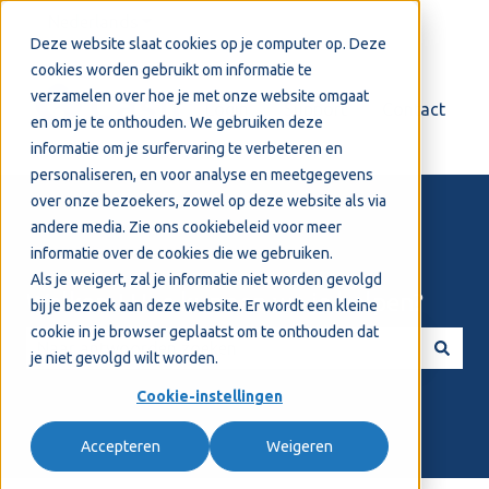
Nederlands
Submenu tonen voor vertalingen
Deze website slaat cookies op je computer op. Deze
cookies worden gebruikt om informatie te
verzamelen over hoe je met onze website omgaat
Login
Support
Contact
en om je te onthouden. We gebruiken deze
informatie om je surfervaring te verbeteren en
personaliseren, en voor analyse en meetgegevens
over onze bezoekers, zowel op deze website als via
andere media. Zie ons
cookiebeleid
voor meer
informatie over de cookies die we gebruiken.
Als je weigert, zal je informatie niet worden gevolgd
Welkom! Hoe kunnen we je helpen?
bij je bezoek aan deze website. Er wordt een kleine
cookie in je browser geplaatst om te onthouden dat
je niet gevolgd wilt worden.
Er zijn geen suggesties want het zoekveld is leeg.
Cookie-instellingen
Accepteren
Weigeren