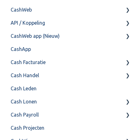
CashWeb
Overig
API / Koppeling
CashHero Layout
CashWeb app (Nieuw)
Mailen vanuit CASHWeb
Algemeen
CashApp
Algemeen gebruik
Api 3.0 (SOAP API)
Veel gestelde vragen
Cash Facturatie
API 4.0 (REST API)
Cash Handel
Factureren
Cash Leden
Instellingen
Inkoop
Cash Lonen
Algemeen
Verkoop
Cash Payroll
Formulierlayout
Voorraad
Algemeen
Cash Projecten
Overig
Inrichting
Aangifte