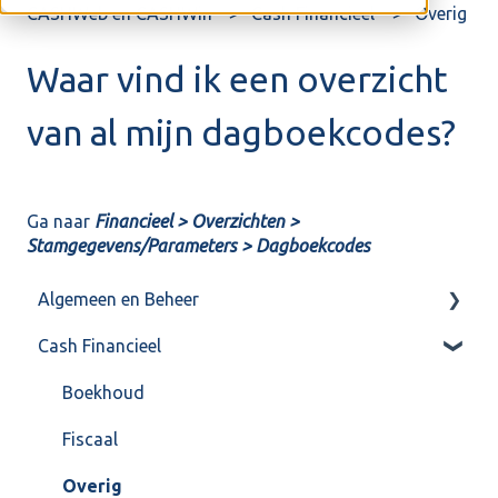
CASHWeb en CASHWin
Cash Financieel
Overig
Waar vind ik een overzicht
van al mijn dagboekcodes?
Ga naar
Financieel > Overzichten >
Stamgegevens/Parameters > Dagboekcodes
Algemeen en Beheer
Cash Financieel
Bank(koppeling)
Import/Export
Boekhoud
Postbus
Fiscaal
Training & Consultancy
Overig