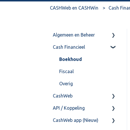
CASHWeb en CASHWin
Cash Fina
Algemeen en Beheer
Cash Financieel
Bank(koppeling)
Import/Export
Boekhoud
Postbus
Fiscaal
Training & Consultancy
Overig
CashWeb
Overig
API / Koppeling
CashHero Layout
CashWeb app (Nieuw)
Mailen vanuit CASHWeb
Algemeen