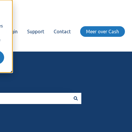
es
Login
Support
Contact
Meer over Cash
e