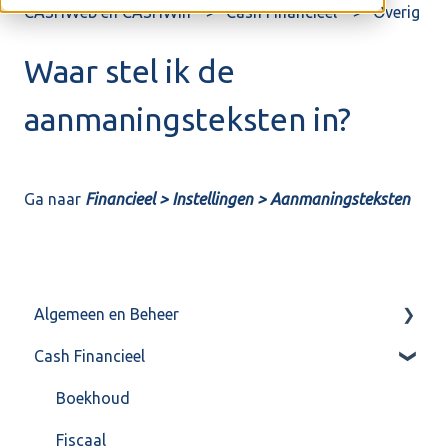
CASHWeb en CASHWin
Cash Financieel
Overig
Waar stel ik de
aanmaningsteksten in?
Ga naar
Financieel > Instellingen > Aanmaningsteksten
Algemeen en Beheer
Cash Financieel
Bank(koppeling)
Import/Export
Boekhoud
Postbus
Fiscaal