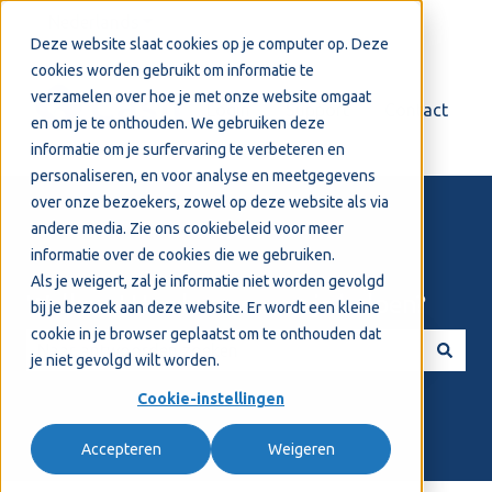
Nederlands
Submenu tonen voor vertalingen
Deze website slaat cookies op je computer op. Deze
cookies worden gebruikt om informatie te
verzamelen over hoe je met onze website omgaat
Login
Support
Contact
en om je te onthouden. We gebruiken deze
informatie om je surfervaring te verbeteren en
personaliseren, en voor analyse en meetgegevens
over onze bezoekers, zowel op deze website als via
andere media. Zie ons
cookiebeleid
voor meer
informatie over de cookies die we gebruiken.
Als je weigert, zal je informatie niet worden gevolgd
Welkom! Hoe kunnen we je helpen?
bij je bezoek aan deze website. Er wordt een kleine
cookie in je browser geplaatst om te onthouden dat
je niet gevolgd wilt worden.
Er zijn geen suggesties want het zoekveld is leeg.
Cookie-instellingen
Accepteren
Weigeren