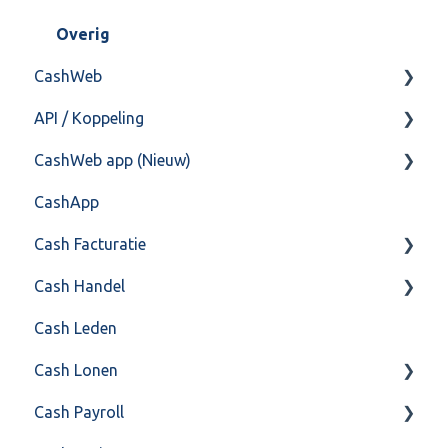
Training & Consultancy
Overig
CashWeb
Overig
API / Koppeling
CashHero Layout
CashWeb app (Nieuw)
Mailen vanuit CASHWeb
Algemeen
CashApp
Algemeen gebruik
Api 3.0 (SOAP API)
Veel gestelde vragen
Cash Facturatie
API 4.0 (REST API)
Cash Handel
Factureren
Cash Leden
Instellingen
Inkoop
Cash Lonen
Algemeen
Verkoop
Cash Payroll
Formulierlayout
Voorraad
Algemeen