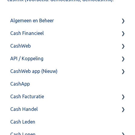
Algemeen en Beheer
Cash Financieel
Bank(koppeling)
CashWeb
Import/Export
Boekhoud
API / Koppeling
Postbus
Fiscaal
CashHero Layout
CashWeb app (Nieuw)
Training & Consultancy
Overig
Mailen vanuit CASHWeb
Algemeen
CashApp
Overig
Algemeen gebruik
Api 3.0 (SOAP API)
Veel gestelde vragen
Cash Facturatie
API 4.0 (REST API)
Cash Handel
Factureren
Cash Leden
Instellingen
Inkoop
Cash Lonen
Algemeen
Verkoop