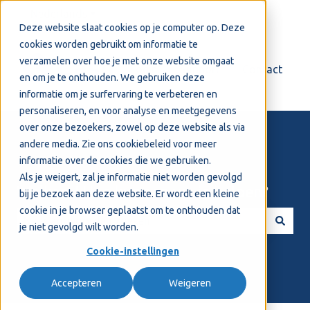
Nederlands
Submenu tonen voor vertalingen
Deze website slaat cookies op je computer op. Deze
cookies worden gebruikt om informatie te
verzamelen over hoe je met onze website omgaat
Login
Support
Contact
en om je te onthouden. We gebruiken deze
informatie om je surfervaring te verbeteren en
personaliseren, en voor analyse en meetgegevens
over onze bezoekers, zowel op deze website als via
andere media. Zie ons
cookiebeleid
voor meer
informatie over de cookies die we gebruiken.
Als je weigert, zal je informatie niet worden gevolgd
Welkom! Hoe kunnen we je helpen?
bij je bezoek aan deze website. Er wordt een kleine
cookie in je browser geplaatst om te onthouden dat
je niet gevolgd wilt worden.
Er zijn geen suggesties want het zoekveld is leeg.
Cookie-instellingen
Accepteren
Weigeren