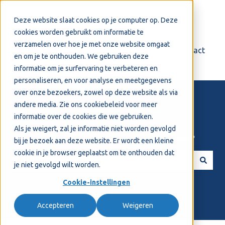
Nederlands
Submenu tonen voor vertalingen
Deze website slaat cookies op je computer op. Deze
cookies worden gebruikt om informatie te
verzamelen over hoe je met onze website omgaat
Login
Support
Contact
en om je te onthouden. We gebruiken deze
informatie om je surfervaring te verbeteren en
personaliseren, en voor analyse en meetgegevens
over onze bezoekers, zowel op deze website als via
andere media. Zie ons
cookiebeleid
voor meer
informatie over de cookies die we gebruiken.
Als je weigert, zal je informatie niet worden gevolgd
Welkom! Hoe kunnen we je helpen?
bij je bezoek aan deze website. Er wordt een kleine
cookie in je browser geplaatst om te onthouden dat
je niet gevolgd wilt worden.
Er zijn geen suggesties want het zoekveld is leeg.
Cookie-instellingen
Accepteren
Weigeren