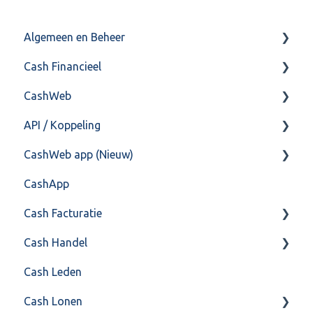
Algemeen en Beheer
Cash Financieel
Bank(koppeling)
CashWeb
Import/Export
Boekhoud
API / Koppeling
Postbus
Fiscaal
CashHero Layout
CashWeb app (Nieuw)
Training & Consultancy
Overig
Mailen vanuit CASHWeb
Algemeen
CashApp
Overig
Algemeen gebruik
Api 3.0 (SOAP API)
Veel gestelde vragen
Cash Facturatie
API 4.0 (REST API)
Cash Handel
Factureren
Cash Leden
Instellingen
Inkoop
Cash Lonen
Algemeen
Verkoop