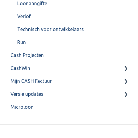
Loonaangifte
Verlof
Technisch voor ontwikkelaars
Run
Cash Projecten
CashWin
Mijn CASH Factuur
Overig
Versie updates
Facturatie Loonportal( CASH Lonen)
Microloon
Mijn CASH factuur
CashWeb updates 2025
Verbruik en Tarieven
CashWeb updates 2024
Verbruikspagina
CashWeb updates 2023