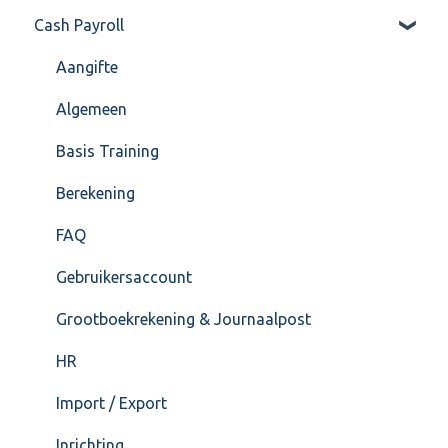
Cash Payroll
Formulierlayout
Voorraad
Algemeen
Overig
Inrichting
Aangifte
VoorraadService & Onderhoud
Jaarafsluiting
Algemeen
Salarisberekening
Basis Training
Overig
Berekening
FAQ – Beëindiging CASH Lonen en overstap naar
FAQ
Cash Payroll
Gebruikersaccount
Loonaangifte
Grootboekrekening & Journaalpost
HR
Import / Export
Inrichting