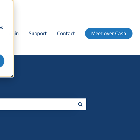
es
Login
Support
Contact
Meer over Cash
e