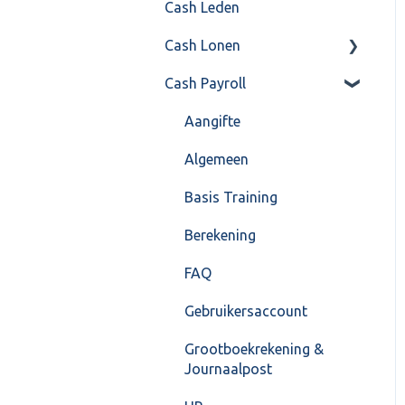
Cash Leden
Instellingen
Inkoop
Cash Lonen
Algemeen
Verkoop
Cash Payroll
Formulierlayout
Voorraad
Algemeen
Overig
Inrichting
Aangifte
VoorraadService &
Jaarafsluiting
Algemeen
Onderhoud
Salarisberekening
Basis Training
Overig
Berekening
FAQ – Beëindiging CASH
FAQ
Lonen en overstap naar
Gebruikersaccount
Cash Payroll
Grootboekrekening &
Loonaangifte
Journaalpost