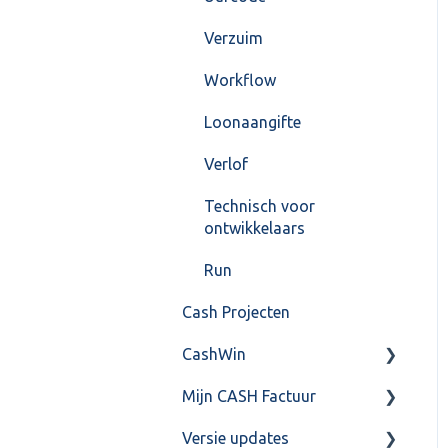
Verzuim
Workflow
Loonaangifte
Verlof
Technisch voor
ontwikkelaars
Run
Cash Projecten
CashWin
Mijn CASH Factuur
Overig
Versie updates
Facturatie Loonportal(