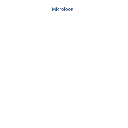
CASH Lonen)
Microloon
CashWeb updates 2025
Mijn CASH factuur
CashWeb updates 2024
Verbruik en Tarieven
CashWeb updates 2023
Verbruikspagina