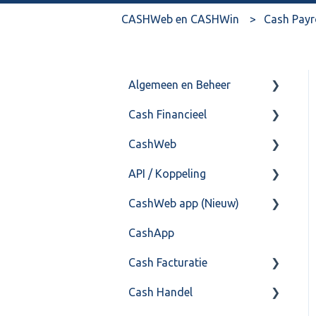
CASHWeb en CASHWin
Cash Payr
Algemeen en Beheer
Cash Financieel
Bank(koppeling)
CashWeb
Import/Export
Boekhoud
API / Koppeling
Postbus
Fiscaal
CashHero Layout
CashWeb app (Nieuw)
Training & Consultancy
Overig
Mailen vanuit CASHWeb
Algemeen
CashApp
Overig
Algemeen gebruik
Api 3.0 (SOAP API)
Veel gestelde vragen
Cash Facturatie
API 4.0 (REST API)
Cash Handel
Factureren