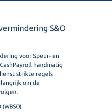
svermindering S&O
dering voor Speur- en
 CashPayroll handmatig
ienst strikte regels
elangrijk om de
olgen.
O (WBSO)