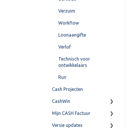
Verzuim
Workflow
Loonaangifte
Verlof
Technisch voor
ontwikkelaars
Run
Cash Projecten
CashWin
Mijn CASH Factuur
Overig
Versie updates
Facturatie Loonportal(