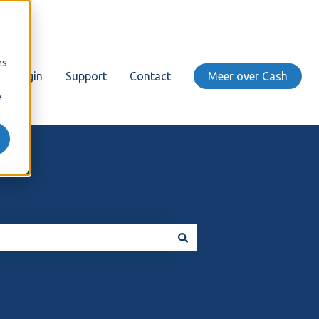
es
Login
Support
Contact
Meer over Cash
e