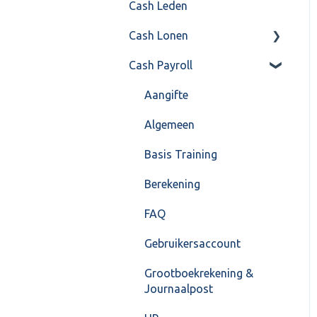
Cash Leden
Instellingen
Inkoop
Cash Lonen
Algemeen
Verkoop
Cash Payroll
Formulierlayout
Voorraad
Algemeen
Overig
Inrichting
Aangifte
VoorraadService &
Jaarafsluiting
Algemeen
Onderhoud
Salarisberekening
Basis Training
Overig
Berekening
FAQ – Beëindiging CASH
FAQ
Lonen en overstap naar
Gebruikersaccount
Cash Payroll
Grootboekrekening &
Loonaangifte
Journaalpost