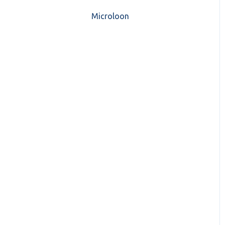
CASH Lonen)
Microloon
CashWeb updates 2025
Mijn CASH factuur
CashWeb updates 2024
Verbruik en Tarieven
CashWeb updates 2023
Verbruikspagina