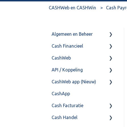
CASHWeb en CASHWin
Cash Payr
Algemeen en Beheer
Cash Financieel
Bank(koppeling)
CashWeb
Import/Export
Boekhoud
API / Koppeling
Postbus
Fiscaal
CashHero Layout
CashWeb app (Nieuw)
Training & Consultancy
Overig
Mailen vanuit CASHWeb
Algemeen
CashApp
Overig
Algemeen gebruik
Api 3.0 (SOAP API)
Veel gestelde vragen
Cash Facturatie
API 4.0 (REST API)
Cash Handel
Factureren