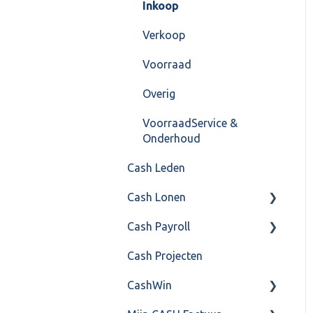
Instellingen
Inkoop
Algemeen
Verkoop
Formulierlayout
Voorraad
Overig
VoorraadService &
Onderhoud
Cash Leden
Cash Lonen
Cash Payroll
Algemeen
Cash Projecten
Inrichting
Aangifte
CashWin
Jaarafsluiting
Algemeen