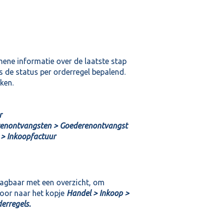
mene informatie over de laatste stap
 de status per orderregel bepalend.
ken.
r
renontvangsten > Goederenontvangst
 > Inkoopfactuur
aagbaar met een overzicht, om
voor naar het kopje
Handel > Inkoop >
erregels.