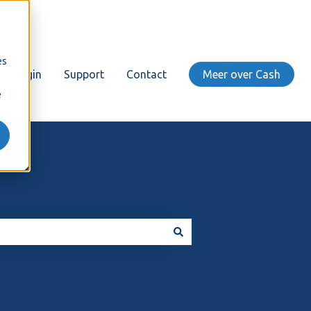
es
Login
Support
Contact
Meer over Cash
e