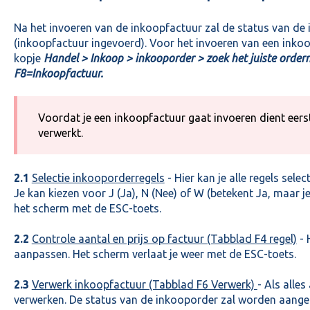
Na het invoeren van de inkoopfactuur zal de status van de 
(inkoopfactuur ingevoerd). Voor het invoeren van een inkoo
kopje
Handel > Inkoop > inkooporder > zoek het juiste orde
F8=Inkoopfactuur.
Voordat je een inkoopfactuur gaat invoeren dient eers
verwerkt.
2.1
Selectie inkooporderregels
- Hier kan je alle regels sele
Je kan kiezen voor J (Ja), N (Nee) of W (betekent Ja, maar je
het scherm met de ESC-toets.
2.2
Controle aantal en prijs op factuur (Tabblad F4 regel)
- 
aanpassen. Het scherm verlaat je weer met de ESC-toets.
2.3
Verwerk inkoopfactuur (Tabblad F6 Verwerk)
- Als alle
verwerken. De status van de inkooporder zal worden aange