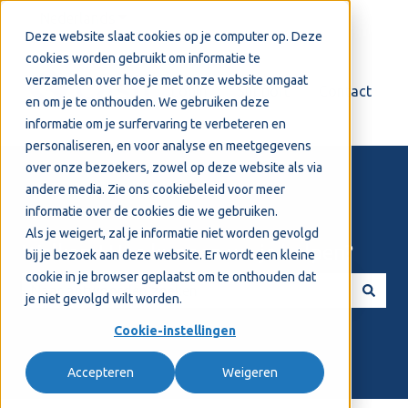
Nederlands
Submenu tonen voor vertalingen
Deze website slaat cookies op je computer op. Deze
cookies worden gebruikt om informatie te
verzamelen over hoe je met onze website omgaat
Login
Support
Contact
en om je te onthouden. We gebruiken deze
informatie om je surfervaring te verbeteren en
personaliseren, en voor analyse en meetgegevens
over onze bezoekers, zowel op deze website als via
andere media. Zie ons
cookiebeleid
voor meer
informatie over de cookies die we gebruiken.
Als je weigert, zal je informatie niet worden gevolgd
Welkom! Hoe kunnen we je helpen?
bij je bezoek aan deze website. Er wordt een kleine
cookie in je browser geplaatst om te onthouden dat
je niet gevolgd wilt worden.
Er zijn geen suggesties want het zoekveld is leeg.
Cookie-instellingen
Accepteren
Weigeren