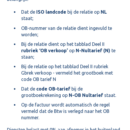
Dat de
ISO landcode
bij de relatie op
NL
staat;
OB-nummer van de relatie dient ingevuld te
worden;
Bij de relatie dient op het tabblad Deel II
rubriek ‘OB verkoop’
op
N-Nultarief (N)
te
staan;
Bij de relatie op het tabblad Deel II rubriek
Gbrek verkoop - vermeld het grootboek met
code OB tarief N
Dat de
code OB-tarief
bij de
grootboekrekening op
N-OB Nultarief
staat.
Op de factuur wordt automatisch de regel
vermeld dat de Btw is verlegd naar het OB
nummer.
Diensten belast met 0% aan afnemer in het buitenland,