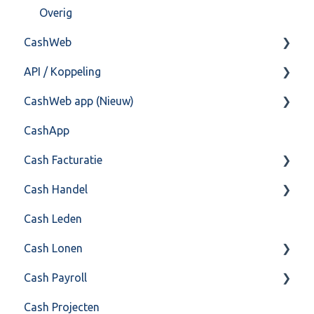
Training & Consultancy
Overig
CashWeb
Overig
API / Koppeling
CashHero Layout
CashWeb app (Nieuw)
Mailen vanuit CASHWeb
Algemeen
CashApp
Algemeen gebruik
Api 3.0 (SOAP API)
Veel gestelde vragen
Cash Facturatie
API 4.0 (REST API)
Cash Handel
Factureren
Cash Leden
Instellingen
Inkoop
Cash Lonen
Algemeen
Verkoop
Cash Payroll
Formulierlayout
Voorraad
Algemeen
Cash Projecten
Overig
Inrichting
Aangifte