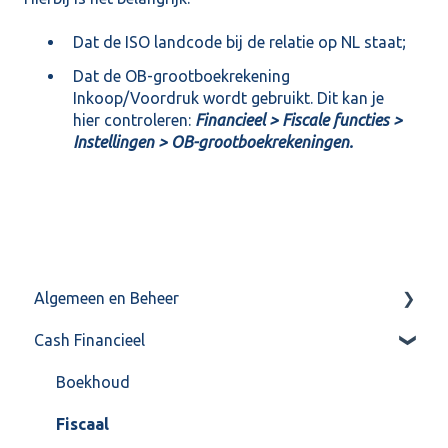
Dat de ISO landcode bij de relatie op NL staat;
Dat de OB-grootboekrekening
Inkoop/Voordruk wordt gebruikt. Dit kan je
hier controleren:
Financieel > Fiscale functies >
Instellingen > OB-grootboekrekeningen.
Algemeen en Beheer
Cash Financieel
Bank(koppeling)
Import/Export
Boekhoud
Postbus
Fiscaal