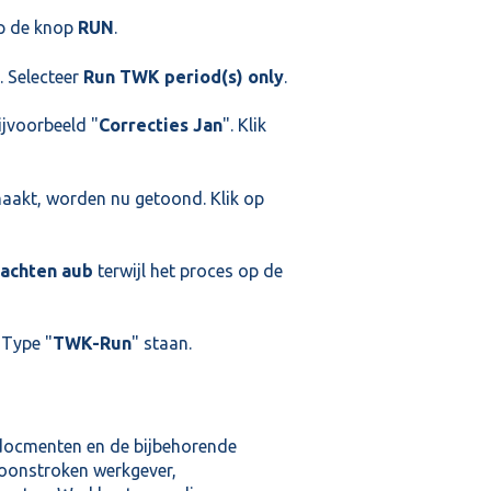
p de knop
RUN
.
. Selecteer
Run TWK period(s) only
.
ijvoorbeeld "
Correcties Jan
". Klik
aakt, worden nu getoond. Klik op
achten aub
terwijl het proces op de
j Type "
TWK-Run
" staan.
sdocmenten en de bijbehorende
 loonstroken werkgever,