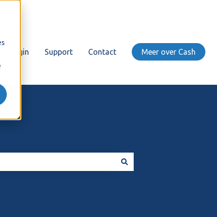
es
Login
Support
Contact
Meer over Cash
e