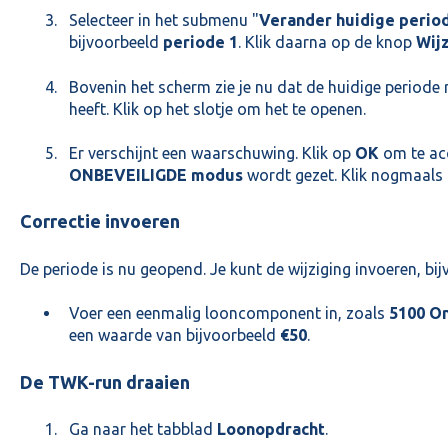
Selecteer in het submenu "
Verander huidige perio
bijvoorbeeld
periode 1
. Klik daarna op de knop
Wij
Bovenin het scherm zie je nu dat de huidige periode 
heeft. Klik op het slotje om het te openen.
Er verschijnt een waarschuwing. Klik op
OK
om te acc
ONBEVEILIGDE modus
wordt gezet. Klik nogmaals
Correctie invoeren
De periode is nu geopend. Je kunt de wijziging invoeren, bij
Voer een eenmalig looncomponent in, zoals
5100 O
een waarde van bijvoorbeeld
€50
.
De TWK-run draaien
Ga naar het tabblad
Loonopdracht
.