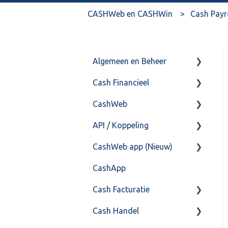
CASHWeb en CASHWin
Cash Payr
Algemeen en Beheer
Cash Financieel
Bank(koppeling)
CashWeb
Import/Export
Boekhoud
API / Koppeling
Postbus
Fiscaal
CashHero Layout
CashWeb app (Nieuw)
Training & Consultancy
Overig
Mailen vanuit CASHWeb
Algemeen
CashApp
Overig
Algemeen gebruik
Api 3.0 (SOAP API)
Veel gestelde vragen
Cash Facturatie
API 4.0 (REST API)
Cash Handel
Factureren