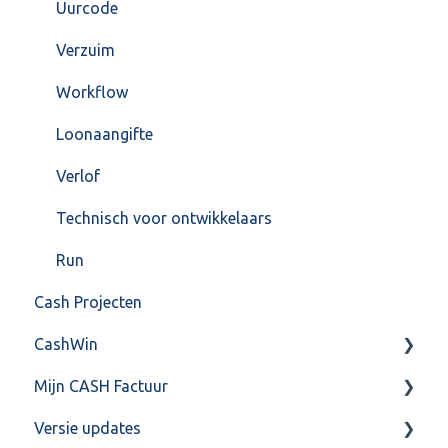
Uurcode
Verzuim
Workflow
Loonaangifte
Verlof
Technisch voor ontwikkelaars
Run
Cash Projecten
CashWin
Mijn CASH Factuur
Overig
Versie updates
Facturatie Loonportal( CASH Lonen)