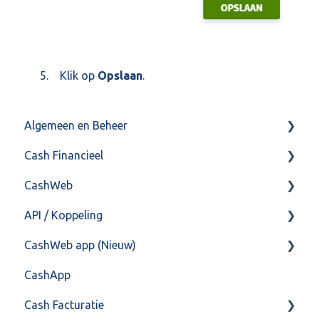
5. Klik op
Opslaan
.
Algemeen en Beheer
Cash Financieel
Bank(koppeling)
CashWeb
Import/Export
Boekhoud
API / Koppeling
Postbus
Fiscaal
CashHero Layout
CashWeb app (Nieuw)
Training & Consultancy
Overig
Mailen vanuit CASHWeb
Algemeen
CashApp
Overig
Algemeen gebruik
Api 3.0 (SOAP API)
Veel gestelde vragen
Cash Facturatie
API 4.0 (REST API)