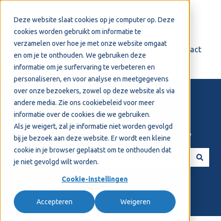
Nederlands
Submenu tonen voor vertalingen
Deze website slaat cookies op je computer op. Deze
cookies worden gebruikt om informatie te
verzamelen over hoe je met onze website omgaat
Login
Support
Contact
en om je te onthouden. We gebruiken deze
informatie om je surfervaring te verbeteren en
personaliseren, en voor analyse en meetgegevens
over onze bezoekers, zowel op deze website als via
andere media. Zie ons
cookiebeleid
voor meer
informatie over de cookies die we gebruiken.
Als je weigert, zal je informatie niet worden gevolgd
Welkom! Hoe kunnen we je helpen?
bij je bezoek aan deze website. Er wordt een kleine
cookie in je browser geplaatst om te onthouden dat
je niet gevolgd wilt worden.
Er zijn geen suggesties want het zoekveld is leeg.
Cookie-instellingen
Accepteren
Weigeren