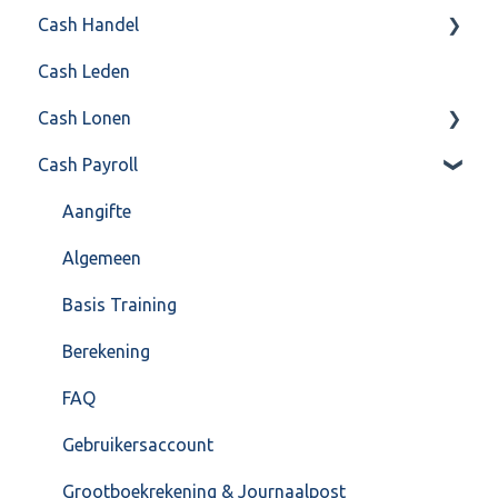
Cash Handel
Factureren
Cash Leden
Instellingen
Inkoop
Cash Lonen
Algemeen
Verkoop
Cash Payroll
Formulierlayout
Voorraad
Algemeen
Overig
Inrichting
Aangifte
VoorraadService & Onderhoud
Jaarafsluiting
Algemeen
Salarisberekening
Basis Training
Overig
Berekening
FAQ – Beëindiging CASH Lonen en overstap naar
FAQ
Cash Payroll
Gebruikersaccount
Loonaangifte
Grootboekrekening & Journaalpost