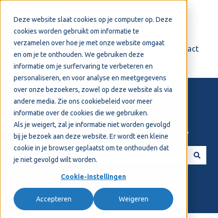
Nederlands
Submenu tonen voor vertalingen
Deze website slaat cookies op je computer op. Deze
cookies worden gebruikt om informatie te
verzamelen over hoe je met onze website omgaat
Login
Support
Contact
en om je te onthouden. We gebruiken deze
informatie om je surfervaring te verbeteren en
personaliseren, en voor analyse en meetgegevens
over onze bezoekers, zowel op deze website als via
andere media. Zie ons
cookiebeleid
voor meer
informatie over de cookies die we gebruiken.
Als je weigert, zal je informatie niet worden gevolgd
Welkom! Hoe kunnen we je helpen?
bij je bezoek aan deze website. Er wordt een kleine
cookie in je browser geplaatst om te onthouden dat
je niet gevolgd wilt worden.
Er zijn geen suggesties want het zoekveld is leeg.
Cookie-instellingen
Accepteren
Weigeren