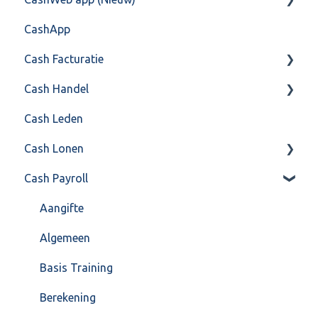
CashApp
Overig
Algemeen gebruik
Api 3.0 (SOAP API)
Veel gestelde vragen
Cash Facturatie
API 4.0 (REST API)
Cash Handel
Factureren
Cash Leden
Instellingen
Inkoop
Cash Lonen
Algemeen
Verkoop
Cash Payroll
Formulierlayout
Voorraad
Algemeen
Overig
Inrichting
Aangifte
VoorraadService & Onderhoud
Jaarafsluiting
Algemeen
Salarisberekening
Basis Training
Overig
Berekening