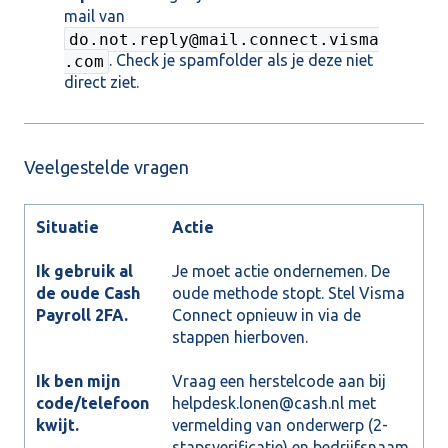
mail van
do.not.reply@mail.connect.visma
. Check je spamfolder als je deze niet
.com
direct ziet.
Veelgestelde vragen
Situatie
Actie
Ik gebruik al
Je moet actie ondernemen. De
de oude Cash
oude methode stopt. Stel Visma
Payroll 2FA.
Connect opnieuw in via de
stappen hierboven.
Ik ben mijn
Vraag een herstelcode aan bij
code/telefoon
helpdesk.lonen@cash.nl met
kwijt.
vermelding van onderwerp (2-
stapsverificatie) en bedrijfsnaam