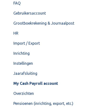
FAQ – Beëindiging CASH Lonen en overstap naar
FAQ
Cash Payroll
Gebruikersaccount
Loonaangifte
Grootboekrekening & Journaalpost
HR
Import / Export
Inrichting
Instellingen
Jaarafsluiting
My Cash Payroll account
Overzichten
Pensioenen (inrichting, export, etc.)