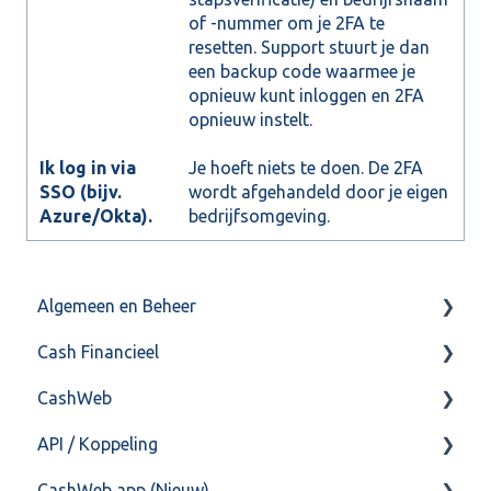
of -nummer om je 2FA te
resetten. Support stuurt je dan
een backup code waarmee je
opnieuw kunt inloggen en 2FA
opnieuw instelt.
Ik log in via
Je hoeft niets te doen. De 2FA
SSO (bijv.
wordt afgehandeld door je eigen
Azure/Okta).
bedrijfsomgeving.
Algemeen en Beheer
Cash Financieel
Bank(koppeling)
CashWeb
Import/Export
Boekhoud
API / Koppeling
Postbus
Fiscaal
CashHero Layout
CashWeb app (Nieuw)
Training & Consultancy
Overig
Mailen vanuit CASHWeb
Algemeen