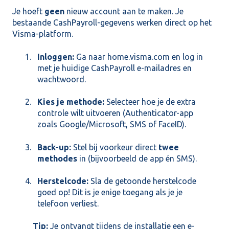
Je hoeft
geen
nieuw account aan te maken. Je
bestaande CashPayroll-gegevens werken direct op het
Visma-platform.
Inloggen:
Ga naar
home.visma.com
en log in
met je huidige CashPayroll e-mailadres en
wachtwoord.
Kies je methode:
Selecteer hoe je de extra
controle wilt uitvoeren (Authenticator-app
zoals Google/Microsoft, SMS of FaceID).
Back-up:
Stel bij voorkeur direct
twee
methodes
in (bijvoorbeeld de app én SMS).
Herstelcode:
Sla de getoonde herstelcode
goed op! Dit is je enige toegang als je je
telefoon verliest.
Tip:
Je ontvangt tijdens de installatie een e-