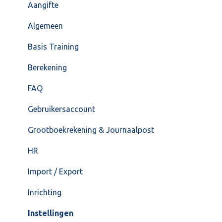
Overig
Inrichting
Aangifte
VoorraadService & Onderhoud
Jaarafsluiting
Algemeen
Salarisberekening
Basis Training
Overig
Berekening
FAQ – Beëindiging CASH Lonen en overstap naar
FAQ
Cash Payroll
Gebruikersaccount
Loonaangifte
Grootboekrekening & Journaalpost
HR
Import / Export
Inrichting
Instellingen