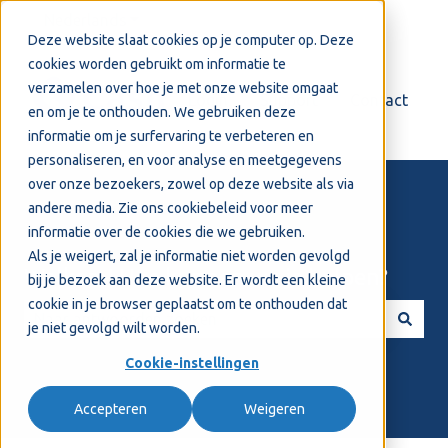
Nederlands
Submenu tonen voor vertalingen
Deze website slaat cookies op je computer op. Deze
cookies worden gebruikt om informatie te
verzamelen over hoe je met onze website omgaat
Login
Support
Contact
en om je te onthouden. We gebruiken deze
informatie om je surfervaring te verbeteren en
personaliseren, en voor analyse en meetgegevens
over onze bezoekers, zowel op deze website als via
andere media. Zie ons
cookiebeleid
voor meer
informatie over de cookies die we gebruiken.
Als je weigert, zal je informatie niet worden gevolgd
Welkom! Hoe kunnen we je helpen?
bij je bezoek aan deze website. Er wordt een kleine
cookie in je browser geplaatst om te onthouden dat
je niet gevolgd wilt worden.
Er zijn geen suggesties want het zoekveld is leeg.
Cookie-instellingen
Accepteren
Weigeren