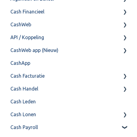
Cash Financieel
Bank(koppeling)
CashWeb
Import/Export
Boekhoud
API / Koppeling
Postbus
Fiscaal
CashHero Layout
CashWeb app (Nieuw)
Training & Consultancy
Overig
Mailen vanuit CASHWeb
Algemeen
CashApp
Overig
Algemeen gebruik
Api 3.0 (SOAP API)
Veel gestelde vragen
Cash Facturatie
API 4.0 (REST API)
Cash Handel
Factureren
Cash Leden
Instellingen
Inkoop
Cash Lonen
Algemeen
Verkoop
Cash Payroll
Formulierlayout
Voorraad
Algemeen