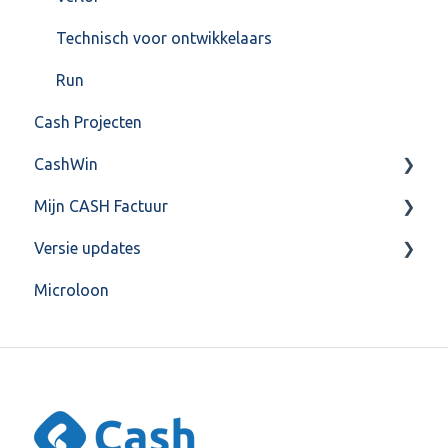
Technisch voor ontwikkelaars
Run
Cash Projecten
CashWin
Mijn CASH Factuur
Overig
Versie updates
Facturatie Loonportal( CASH Lonen)
Microloon
Mijn CASH factuur
CashWeb updates 2025
Verbruik en Tarieven
CashWeb updates 2024
Verbruikspagina
CashWeb updates 2023