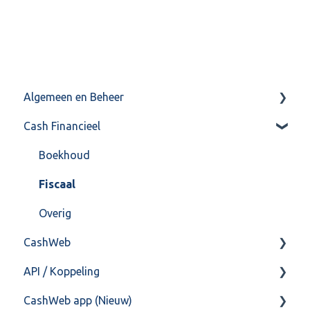
Algemeen en Beheer
Cash Financieel
Bank(koppeling)
Import/Export
Boekhoud
Postbus
Fiscaal
Training & Consultancy
Overig
CashWeb
Overig
API / Koppeling
CashHero Layout
CashWeb app (Nieuw)
Mailen vanuit CASHWeb
Algemeen