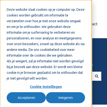
Nederlands
Submenu tonen voor vertalingen
Deze website slaat cookies op je computer op. Deze
cookies worden gebruikt om informatie te
verzamelen over hoe je met onze website omgaat
Login
Support
Contact
en om je te onthouden. We gebruiken deze
informatie om je surfervaring te verbeteren en
personaliseren, en voor analyse en meetgegevens
over onze bezoekers, zowel op deze website als via
andere media. Zie ons
cookiebeleid
voor meer
informatie over de cookies die we gebruiken.
Als je weigert, zal je informatie niet worden gevolgd
Welkom! Hoe kunnen we je helpen?
bij je bezoek aan deze website. Er wordt een kleine
cookie in je browser geplaatst om te onthouden dat
je niet gevolgd wilt worden.
Er zijn geen suggesties want het zoekveld is leeg.
Cookie-instellingen
Accepteren
Weigeren