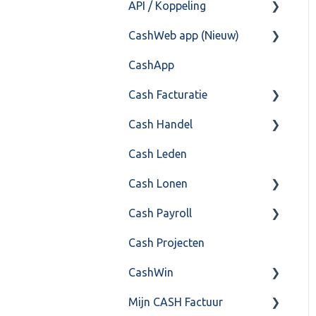
API / Koppeling
Fiscaal
CashHero Layout
CashWeb app (Nieuw)
Overig
Mailen vanuit CASHWeb
Algemeen
CashApp
Algemeen gebruik
Api 3.0 (SOAP API)
Veel gestelde vragen
Cash Facturatie
API 4.0 (REST API)
Cash Handel
Factureren
Cash Leden
Instellingen
Inkoop
Cash Lonen
Algemeen
Verkoop
Cash Payroll
Formulierlayout
Voorraad
Algemeen
Cash Projecten
Overig
Inrichting
Aangifte
CashWin
VoorraadService &
Jaarafsluiting
Algemeen
Onderhoud
Mijn CASH Factuur
Salarisberekening
Basis Training
Overig