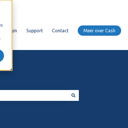
es
Login
Support
Contact
Meer over Cash
e