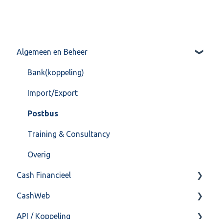
Algemeen en Beheer
Bank(koppeling)
Import/Export
Postbus
Training & Consultancy
Overig
Cash Financieel
CashWeb
Boekhoud
API / Koppeling
Fiscaal
CashHero Layout