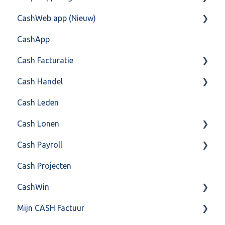
CashWeb app (Nieuw)
Overig
Mailen vanuit CASHWeb
Algemeen
CashApp
Algemeen gebruik
Api 3.0 (SOAP API)
Veel gestelde vragen
Cash Facturatie
API 4.0 (REST API)
Cash Handel
Factureren
Cash Leden
Instellingen
Inkoop
Cash Lonen
Algemeen
Verkoop
Cash Payroll
Formulierlayout
Voorraad
Algemeen
Cash Projecten
Overig
Inrichting
Aangifte
CashWin
VoorraadService & Onderhoud
Jaarafsluiting
Algemeen
Mijn CASH Factuur
Salarisberekening
Basis Training
Overig