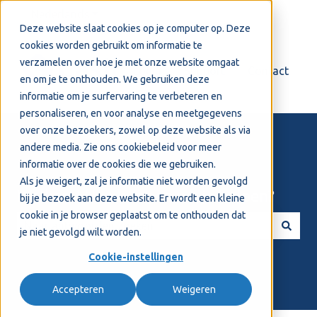
Nederlands
Submenu tonen voor vertalingen
Deze website slaat cookies op je computer op. Deze
cookies worden gebruikt om informatie te
verzamelen over hoe je met onze website omgaat
Login
Support
Contact
en om je te onthouden. We gebruiken deze
informatie om je surfervaring te verbeteren en
personaliseren, en voor analyse en meetgegevens
over onze bezoekers, zowel op deze website als via
andere media. Zie ons
cookiebeleid
voor meer
informatie over de cookies die we gebruiken.
Als je weigert, zal je informatie niet worden gevolgd
Welkom! Hoe kunnen we je helpen?
bij je bezoek aan deze website. Er wordt een kleine
cookie in je browser geplaatst om te onthouden dat
je niet gevolgd wilt worden.
Er zijn geen suggesties want het zoekveld is leeg.
Cookie-instellingen
Accepteren
Weigeren