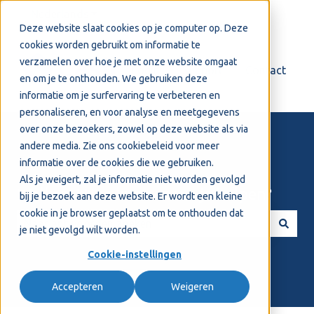
Nederlands
Submenu tonen voor vertalingen
Deze website slaat cookies op je computer op. Deze
cookies worden gebruikt om informatie te
verzamelen over hoe je met onze website omgaat
Login
Support
Contact
en om je te onthouden. We gebruiken deze
informatie om je surfervaring te verbeteren en
personaliseren, en voor analyse en meetgegevens
over onze bezoekers, zowel op deze website als via
andere media. Zie ons
cookiebeleid
voor meer
informatie over de cookies die we gebruiken.
Als je weigert, zal je informatie niet worden gevolgd
Welkom! Hoe kunnen we je helpen?
bij je bezoek aan deze website. Er wordt een kleine
cookie in je browser geplaatst om te onthouden dat
je niet gevolgd wilt worden.
Er zijn geen suggesties want het zoekveld is leeg.
Cookie-instellingen
Accepteren
Weigeren