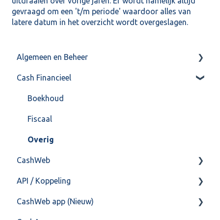
uitdraaien over vorige jaren. Er wordt namelijk altijd
gevraagd om een 't/m periode' waardoor alles van
latere datum in het overzicht wordt overgeslagen.
Algemeen en Beheer
Cash Financieel
Bank(koppeling)
Import/Export
Boekhoud
Postbus
Fiscaal
Training & Consultancy
Overig
CashWeb
Overig
API / Koppeling
CashHero Layout
CashWeb app (Nieuw)
Mailen vanuit CASHWeb
Algemeen