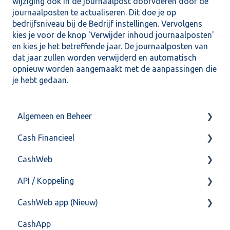
wijziging ook in de journaalpost doorvoeren door de
journaalposten te actualiseren. Dit doe je op
bedrijfsniveau bij de Bedrijf instellingen. Vervolgens
kies je voor de knop 'Verwijder inhoud journaalposten'
en kies je het betreffende jaar. De journaalposten van
dat jaar zullen worden verwijderd en automatisch
opnieuw worden aangemaakt met de aanpassingen die
je hebt gedaan.
Algemeen en Beheer
Cash Financieel
Bank(koppeling)
CashWeb
Import/Export
Boekhoud
API / Koppeling
Postbus
Fiscaal
CashHero Layout
CashWeb app (Nieuw)
Training & Consultancy
Overig
Mailen vanuit CASHWeb
Algemeen
CashApp
Overig
Algemeen gebruik
Api 3.0 (SOAP API)
Veel gestelde vragen