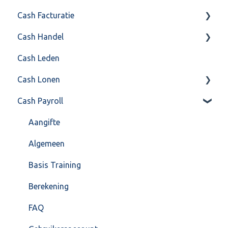
Cash Facturatie
API 4.0 (REST API)
Cash Handel
Factureren
Cash Leden
Instellingen
Inkoop
Cash Lonen
Algemeen
Verkoop
Cash Payroll
Formulierlayout
Voorraad
Algemeen
Overig
Inrichting
Aangifte
VoorraadService & Onderhoud
Jaarafsluiting
Algemeen
Salarisberekening
Basis Training
Overig
Berekening
FAQ – Beëindiging CASH Lonen en overstap naar
FAQ
Cash Payroll