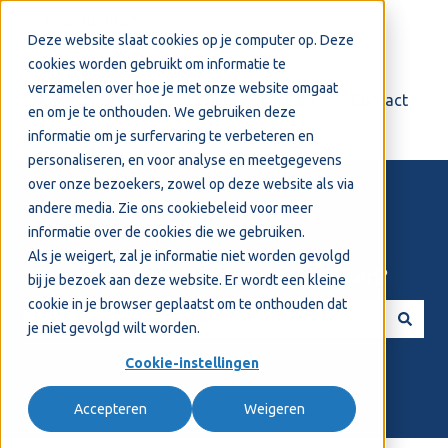
Nederlands
Submenu tonen voor vertalingen
Deze website slaat cookies op je computer op. Deze
cookies worden gebruikt om informatie te
verzamelen over hoe je met onze website omgaat
Login
Support
Contact
en om je te onthouden. We gebruiken deze
informatie om je surfervaring te verbeteren en
personaliseren, en voor analyse en meetgegevens
over onze bezoekers, zowel op deze website als via
andere media. Zie ons
cookiebeleid
voor meer
informatie over de cookies die we gebruiken.
Als je weigert, zal je informatie niet worden gevolgd
Welkom! Hoe kunnen we je helpen?
bij je bezoek aan deze website. Er wordt een kleine
cookie in je browser geplaatst om te onthouden dat
je niet gevolgd wilt worden.
Er zijn geen suggesties want het zoekveld is leeg.
Cookie-instellingen
Accepteren
Weigeren