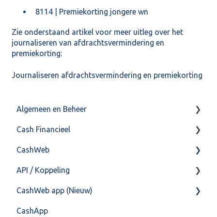
8114 | Premiekorting jongere wn
Zie onderstaand artikel voor meer uitleg over het
journaliseren van afdrachtsvermindering en
premiekorting:
Journaliseren afdrachtsvermindering en premiekorting
Algemeen en Beheer
Cash Financieel
Bank(koppeling)
CashWeb
Import/Export
Boekhoud
API / Koppeling
Postbus
Fiscaal
CashHero Layout
CashWeb app (Nieuw)
Training & Consultancy
Overig
Mailen vanuit CASHWeb
Algemeen
CashApp
Overig
Algemeen gebruik
Api 3.0 (SOAP API)
Veel gestelde vragen