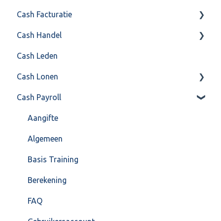
Cash Facturatie
API 4.0 (REST API)
Cash Handel
Factureren
Cash Leden
Instellingen
Inkoop
Cash Lonen
Algemeen
Verkoop
Cash Payroll
Formulierlayout
Voorraad
Algemeen
Overig
Inrichting
Aangifte
VoorraadService & Onderhoud
Jaarafsluiting
Algemeen
Salarisberekening
Basis Training
Overig
Berekening
FAQ – Beëindiging CASH Lonen en overstap naar
FAQ
Cash Payroll