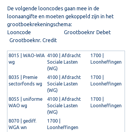
De volgende looncodes gaan mee in de
loonaangifte en moeten gekoppeld zijn in het
grootboekrekeningschema:
Looncode Grootboeknr Debet
Grootboeknr. Credit
8015 | WAO-WIA
4100 | Afdracht
1700 |
wg
Sociale Lasten
Loonheffingen
(WG)
8035 | Premie
4100 | Afdracht
1700 |
sectorfonds wg
Sociale Lasten
Loonheffingen
(WG)
8055 | uniforme
4100 | Afdracht
1700 |
WAO wg
Sociale Lasten
Loonheffingen
(WG)
8070 | gediff.
1700 |
WGA wn
Loonheffingen