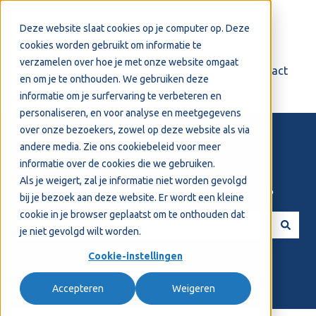
Nederlands
Submenu tonen voor vertalingen
Deze website slaat cookies op je computer op. Deze
cookies worden gebruikt om informatie te
verzamelen over hoe je met onze website omgaat
Login
Support
Contact
en om je te onthouden. We gebruiken deze
informatie om je surfervaring te verbeteren en
personaliseren, en voor analyse en meetgegevens
over onze bezoekers, zowel op deze website als via
andere media. Zie ons
cookiebeleid
voor meer
informatie over de cookies die we gebruiken.
Als je weigert, zal je informatie niet worden gevolgd
Welkom! Hoe kunnen we je helpen?
bij je bezoek aan deze website. Er wordt een kleine
cookie in je browser geplaatst om te onthouden dat
je niet gevolgd wilt worden.
Er zijn geen suggesties want het zoekveld is leeg.
Cookie-instellingen
Accepteren
Weigeren