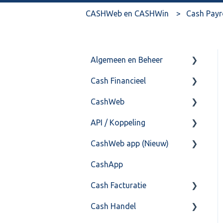
CASHWeb en CASHWin
Cash Payr
Algemeen en Beheer
Cash Financieel
Bank(koppeling)
CashWeb
Import/Export
Boekhoud
API / Koppeling
Postbus
Fiscaal
CashHero Layout
CashWeb app (Nieuw)
Training & Consultancy
Overig
Mailen vanuit CASHWeb
Algemeen
CashApp
Overig
Algemeen gebruik
Api 3.0 (SOAP API)
Veel gestelde vragen
Cash Facturatie
API 4.0 (REST API)
Cash Handel
Factureren