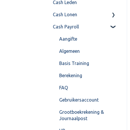
Cash Leden
Instellingen
Inkoop
Cash Lonen
Algemeen
Verkoop
Cash Payroll
Formulierlayout
Voorraad
Algemeen
Overig
Inrichting
Aangifte
VoorraadService &
Jaarafsluiting
Algemeen
Onderhoud
Salarisberekening
Basis Training
Overig
Berekening
FAQ – Beëindiging CASH
FAQ
Lonen en overstap naar
Gebruikersaccount
Cash Payroll
Grootboekrekening &
Loonaangifte
Journaalpost