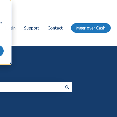
es
Login
Support
Contact
Meer over Cash
e