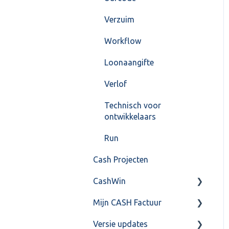
Verzuim
Workflow
Loonaangifte
Verlof
Technisch voor
ontwikkelaars
Run
Cash Projecten
CashWin
Mijn CASH Factuur
Overig
Versie updates
Facturatie Loonportal(