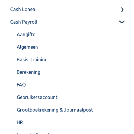
Cash Lonen
Algemeen
Verkoop
Cash Payroll
Formulierlayout
Voorraad
Algemeen
Overig
Inrichting
Aangifte
VoorraadService & Onderhoud
Jaarafsluiting
Algemeen
Salarisberekening
Basis Training
Overig
Berekening
FAQ – Beëindiging CASH Lonen en overstap naar
FAQ
Cash Payroll
Gebruikersaccount
Loonaangifte
Grootboekrekening & Journaalpost
HR