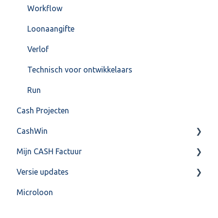
Workflow
Loonaangifte
Verlof
Technisch voor ontwikkelaars
Run
Cash Projecten
CashWin
Mijn CASH Factuur
Overig
Versie updates
Facturatie Loonportal( CASH Lonen)
Microloon
Mijn CASH factuur
CashWeb updates 2025
Verbruik en Tarieven
CashWeb updates 2024