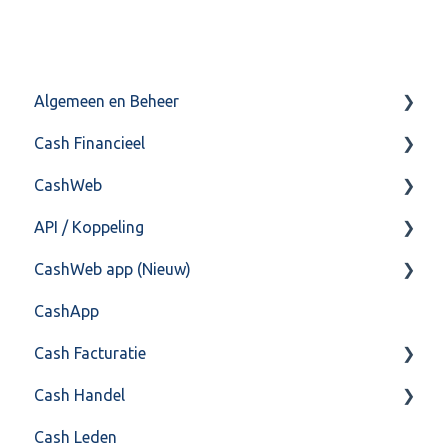
Algemeen en Beheer
Cash Financieel
Bank(koppeling)
CashWeb
Import/Export
Boekhoud
API / Koppeling
Postbus
Fiscaal
CashHero Layout
CashWeb app (Nieuw)
Training & Consultancy
Overig
Mailen vanuit CASHWeb
Algemeen
CashApp
Overig
Algemeen gebruik
Api 3.0 (SOAP API)
Veel gestelde vragen
Cash Facturatie
API 4.0 (REST API)
Cash Handel
Factureren
Cash Leden
Instellingen
Inkoop