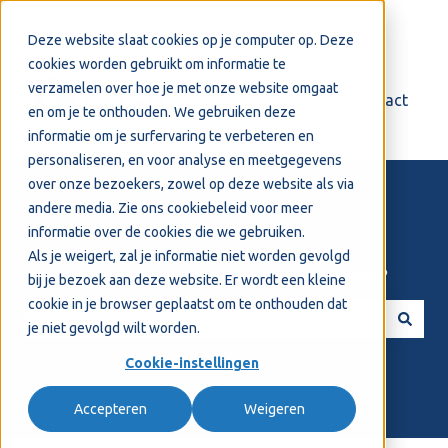
Nederlands
Submenu tonen voor vertalingen
Deze website slaat cookies op je computer op. Deze
cookies worden gebruikt om informatie te
verzamelen over hoe je met onze website omgaat
Login
Support
Contact
en om je te onthouden. We gebruiken deze
informatie om je surfervaring te verbeteren en
personaliseren, en voor analyse en meetgegevens
over onze bezoekers, zowel op deze website als via
andere media. Zie ons
cookiebeleid
voor meer
informatie over de cookies die we gebruiken.
Als je weigert, zal je informatie niet worden gevolgd
Welkom! Hoe kunnen we je helpen?
bij je bezoek aan deze website. Er wordt een kleine
cookie in je browser geplaatst om te onthouden dat
je niet gevolgd wilt worden.
Er zijn geen suggesties want het zoekveld is leeg.
Cookie-instellingen
Accepteren
Weigeren