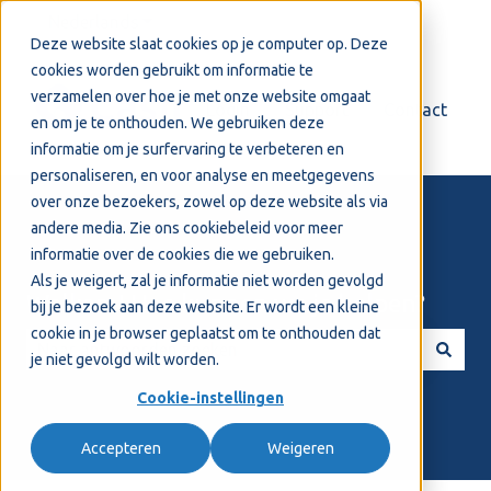
Nederlands
Submenu tonen voor vertalingen
Deze website slaat cookies op je computer op. Deze
cookies worden gebruikt om informatie te
verzamelen over hoe je met onze website omgaat
Login
Support
Contact
en om je te onthouden. We gebruiken deze
informatie om je surfervaring te verbeteren en
personaliseren, en voor analyse en meetgegevens
over onze bezoekers, zowel op deze website als via
andere media. Zie ons
cookiebeleid
voor meer
informatie over de cookies die we gebruiken.
Als je weigert, zal je informatie niet worden gevolgd
Welkom! Hoe kunnen we je helpen?
bij je bezoek aan deze website. Er wordt een kleine
cookie in je browser geplaatst om te onthouden dat
je niet gevolgd wilt worden.
Er zijn geen suggesties want het zoekveld is leeg.
Cookie-instellingen
Accepteren
Weigeren