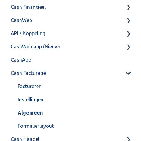
Cash Financieel
Bank(koppeling)
CashWeb
Import/Export
Boekhoud
API / Koppeling
Postbus
Fiscaal
CashHero Layout
CashWeb app (Nieuw)
Training & Consultancy
Overig
Mailen vanuit CASHWeb
Algemeen
CashApp
Overig
Algemeen gebruik
Api 3.0 (SOAP API)
Veel gestelde vragen
Cash Facturatie
API 4.0 (REST API)
Factureren
Instellingen
Algemeen
Formulierlayout
Cash Handel