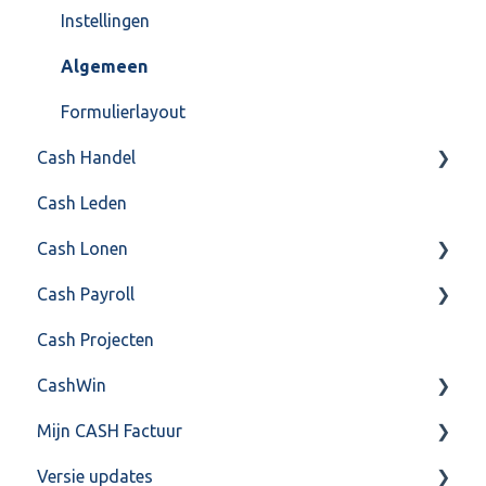
Instellingen
Algemeen
Formulierlayout
Cash Handel
Cash Leden
Inkoop
Cash Lonen
Verkoop
Cash Payroll
Voorraad
Algemeen
Cash Projecten
Overig
Inrichting
Aangifte
CashWin
VoorraadService & Onderhoud
Jaarafsluiting
Algemeen
Mijn CASH Factuur
Salarisberekening
Basis Training
Overig
Versie updates
Overig
Berekening
Facturatie Loonportal( CASH Lonen)