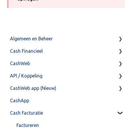
Algemeen en Beheer
Cash Financieel
Bank(koppeling)
CashWeb
Import/Export
Boekhoud
API / Koppeling
Postbus
Fiscaal
CashHero Layout
CashWeb app (Nieuw)
Training & Consultancy
Overig
Mailen vanuit CASHWeb
Algemeen
CashApp
Overig
Algemeen gebruik
Api 3.0 (SOAP API)
Veel gestelde vragen
Cash Facturatie
API 4.0 (REST API)
Factureren