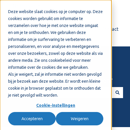
Nederlands
Submenu tonen voor vertalingen
Deze website slaat cookies op je computer op. Deze
cookies worden gebruikt om informatie te
verzamelen over hoe je met onze website omgaat
Login
Support
Contact
en om je te onthouden. We gebruiken deze
informatie om je surfervaring te verbeteren en
personaliseren, en voor analyse en meetgegevens
over onze bezoekers, zowel op deze website als via
andere media. Zie ons
cookiebeleid
voor meer
informatie over de cookies die we gebruiken.
Als je weigert, zal je informatie niet worden gevolgd
Welkom! Hoe kunnen we je helpen?
bij je bezoek aan deze website. Er wordt een kleine
cookie in je browser geplaatst om te onthouden dat
je niet gevolgd wilt worden.
Er zijn geen suggesties want het zoekveld is leeg.
Cookie-instellingen
Accepteren
Weigeren